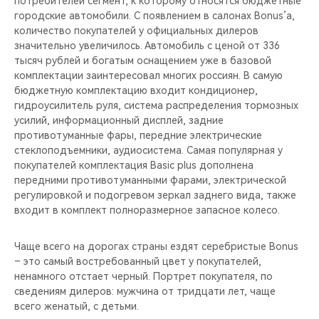
потребителей сегмент, к которому относятся бюджетные
CHERY REMOTE
городские автомобили. С появлением в салонах Bonus’а,
количество покупателей у официальных дилеров
CHERY И СПОРТ
значительно увеличилось. Автомобиль с ценой от 336
тысяч рублей и богатым оснащением уже в базовой
НАШИ МЕРОПРИЯТИЯ
комплектации заинтересовал многих россиян. В самую
бюджетную комплектацию входит кондиционер,
гидроусилитель руля, система распределения тормозных
ВИДЕООБЗОРЫ
усилий, информационный дисплей, задние
противотуманные фары, передние электрические
CHERY ДЛЯ ДЕТЕЙ
стеклоподъемники, аудиосистема. Самая популярная у
покупателей комплектация Basic plus дополнена
передними противотуманными фарами, электрической
регулировкой и подогревом зеркал заднего вида, также
входит в комплект полноразмерное запасное колесо.
Чаще всего на дорогах страны ездят серебристые Bonus
– это самый востребованный цвет у покупателей,
ненамного отстает черный. Портрет покупателя, по
сведениям дилеров: мужчина от тридцати лет, чаще
всего женатый, с детьми.