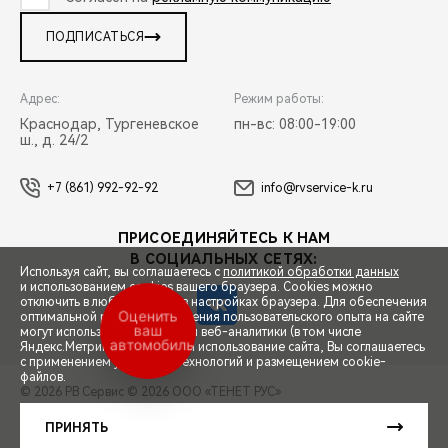
ПОДПИСАТЬСЯ
Адрес:
Режим работы:
Краснодар, Тургеневское
пн-вс: 08:00-19:00
ш., д. 24/2
+7 (861) 992-92-92
info@rvservice-k.ru
ПРИСОЕДИНЯЙТЕСЬ К НАМ
В СОЦИАЛЬНЫХ СЕТЯХ:
Используя сайт, вы соглашаетесь с
политикой обработки данных
и использованием cookies вашего браузера. Cookies можно
отключить в любой момент в настройках браузера. Для обеспечения
Оценить
оптимальной работы и улучшения пользовательского опыта на сайте
ваш
могут использоваться системы веб-аналитики (в том числе
автомобиль
СПЕЦПРЕДЛОЖЕНИЯ
Яндекс.Метрика). Продолжая использование сайта, Вы соглашаетесь
с применением указанных технологий и размещением cookie-
файлов.
© 2026 РВ Сервис
© 2026 ООО «ТЕНЕТ РУС»
ЗАПИСЬ НА ТЕСТ-ДРАЙВ
ПРАВОВАЯ ИНФОРМАЦИЯ
КОНТАКТЫ
КЛИЕНТСКАЯ ПОДДЕРЖКА
ПРИНЯТЬ
Сделано в ПЕРКС
РАСЧЕТ КРЕДИТА