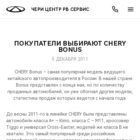
ЧЕРИ ЦЕНТР РВ СЕРВИС
ПОКУПАТЕЛИ ВЫБИРАЮТ CHERY
ОНЛАЙН СЕРВИСЫ
ПОКУПАТЕЛЯМ
ВЛАДЕЛЬЦАМ
О КОМПАНИИ
МИР CHERY
МОДЕЛИ
АКЦИИ
BONUS
5 ДЕКАБРЯ 2011
ВЫБОР И ПОКУПКА
СЕРВИС
АКСЕССУАРЫ
ВЫГОДЫ И АКЦИИ
ВЫБОР И ПОКУПКА
О НАС
ВСЕ МОДЕЛИ
CHERY Bonus – самая популярная модель ведущего
КРЕДИТ И СТРАХОВАНИЕ
ЗАПЧАСТИ И АКСЕССУАРЫ
О БРЕНДЕ
КРЕДИТ
МЫ В СОЦСЕТЯХ
китайского автопроизводителя в России. В нашей стране
КРОССОВЕРЫ
Bonus представлен с конца мая, но по количеству
проданных автомобилей, он уже обогнал другие модели,
ПОДДЕРЖКА
CHERY В СОЦСЕТЯХ
статистика продаж которых ведется с начала года.
СЕДАНЫ
CHERY CONNECT
ЛЮДИ CHERY
До весны 2011-го в линейке CHERY были представлены
НОВИНКИ
автомобили класса А+ – Kimo, класса С – М11, кроссовер
БЛАГОТВОРИТЕЛЬНОСТЬ
Tiggo и универсал Cross-Easter, моделей же класса B не
хватало. Это самый популярный среди российских