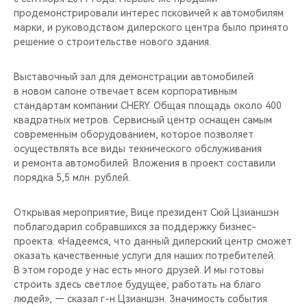
CHERY REMOTE
продемонстрировали интерес псковичей к автомобилям
марки, и руководством дилерского центра было принято
CHERY И СПОРТ
решение о строительстве нового здания.
НАШИ МЕРОПРИЯТИЯ
Выставочный зал для демонстрации автомобилей
в новом салоне отвечает всем корпоративным
стандартам компании CHERY. Общая площадь около 400
ВИДЕООБЗОРЫ
квадратных метров. Сервисный центр оснащен самым
современным оборудованием, которое позволяет
CHERY ДЛЯ ДЕТЕЙ
осуществлять все виды технического обслуживания
и ремонта автомобилей. Вложения в проект составили
порядка 5,5 млн. рублей.
Открывая мероприятие, Вице президент Сюй Цзианшэн
поблагодарил собравшихся за поддержку бизнес-
проекта. «Надеемся, что данный дилерский центр сможет
оказать качественные услуги для наших потребителей.
В этом городе у нас есть много друзей. И мы готовы
строить здесь светлое будущее, работать на благо
людей», — сказал г-н Цзианшэн. Значимость события