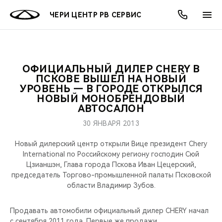
ЧЕРИ ЦЕНТР РВ СЕРВИС
ОФИЦИАЛЬНЫЙ ДИЛЕР CHERY В
ОНЛАЙН СЕРВИСЫ
ПОКУПАТЕЛЯМ
ВЛАДЕЛЬЦАМ
О КОМПАНИИ
МИР CHERY
МОДЕЛИ
АКЦИИ
ПСКОВЕ ВЫШЕЛ НА НОВЫЙ
УРОВЕНЬ — В ГОРОДЕ ОТКРЫЛСЯ
НОВЫЙ МОНОБРЕНДОВЫЙ
ВЫБОР И ПОКУПКА
СЕРВИС
АКСЕССУАРЫ
ВЫГОДЫ И АКЦИИ
ВЫБОР И ПОКУПКА
О НАС
ВСЕ МОДЕЛИ
АВТОСАЛОН
КРЕДИТ И СТРАХОВАНИЕ
ЗАПЧАСТИ И АКСЕССУАРЫ
О БРЕНДЕ
КРЕДИТ
МЫ В СОЦСЕТЯХ
30 ЯНВАРЯ 2013
КРОССОВЕРЫ
Новый дилерский центр открыли Вице президент Chery
ПОДДЕРЖКА
CHERY В СОЦСЕТЯХ
International по Российскому региону господин Сюй
СЕДАНЫ
Цзианшэн, Глава города Пскова Иван Цецерский,
CHERY CONNECT
ЛЮДИ CHERY
председатель Торгово-промышленной палаты Псковской
области Владимир Зубов.
НОВИНКИ
БЛАГОТВОРИТЕЛЬНОСТЬ
Продавать автомобили официальный дилер CHERY начал
с сентября 2011 года. Первые же продажи