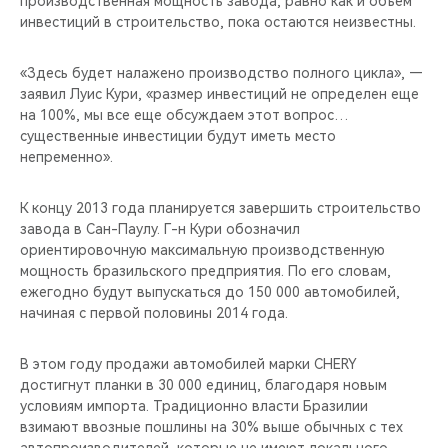
производственная мощность завода, равно как и объем
CHERY REMOTE
инвестиций в строительство, пока остаются неизвестны.
CHERY И СПОРТ
«Здесь будет налажено производство полного цикла», —
заявил Луис Кури, «размер инвестиций не определен еще
НАШИ МЕРОПРИЯТИЯ
на 100%, мы все еще обсуждаем этот вопрос…
существенные инвестиции будут иметь место
ВИДЕООБЗОРЫ
непременно».
CHERY ДЛЯ ДЕТЕЙ
К концу 2013 года планируется завершить строительство
завода в Сан-Паулу. Г-н Кури обозначил
ориентировочную максимальную производственную
мощность бразильского предприятия. По его словам,
ежегодно будут выпускаться до 150 000 автомобилей,
начиная с первой половины 2014 года.
В этом году продажи автомобилей марки CHERY
достигнут планки в 30 000 единиц, благодаря новым
условиям импорта. Традиционно власти Бразилии
взимают ввозные пошлины на 30% выше обычных с тех