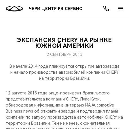
ЧЕРИ ЦЕНТР РВ СЕРВИС
ЭКСПАНСИЯ CHERY НА РЫНКЕ
ОНЛАЙН СЕРВИСЫ
ПОКУПАТЕЛЯМ
ВЛАДЕЛЬЦАМ
О КОМПАНИИ
МИР CHERY
МОДЕЛИ
АКЦИИ
ЮЖНОЙ АМЕРИКИ
2 СЕНТЯБРЯ 2013
ВЫБОР И ПОКУПКА
СЕРВИС
АКСЕССУАРЫ
ВЫГОДЫ И АКЦИИ
ВЫБОР И ПОКУПКА
О НАС
ВСЕ МОДЕЛИ
В начале 2014 года планируется открытие автозавода
КРЕДИТ И СТРАХОВАНИЕ
ЗАПЧАСТИ И АКСЕССУАРЫ
О БРЕНДЕ
КРЕДИТ
МЫ В СОЦСЕТЯХ
и начало производства автомобилей компании CHERY
КРОССОВЕРЫ
на территории Бразилии.
ПОДДЕРЖКА
CHERY В СОЦСЕТЯХ
СЕДАНЫ
12 августа 2013 года вице-президент бразильского
представительства компании CHERY, Луис Кури,
CHERY CONNECT
ЛЮДИ CHERY
обнародовал информацию в интервью ИА Automotive
НОВИНКИ
Business news об открытии завода и подтвердил планы
БЛАГОТВОРИТЕЛЬНОСТЬ
компании по запуску производства автомобилей CHERY на
территории Бразилии. Тем не менее, окончательная