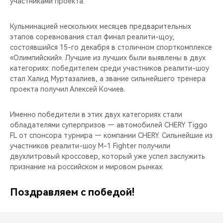
участниками проекта.
CHERY REMOTE
Кульминацией нескольких месяцев предварительных
CHERY И СПОРТ
этапов соревнования стал финал реалити-щоу,
состоявшийся 15-го декабря в столичном спорткомплексе
НАШИ МЕРОПРИЯТИЯ
«Олимпийский». Лучшие из лучших были выявлены в двух
категориях: победителем среди участников реалити-шоу
ВИДЕООБЗОРЫ
стал Халид Муртазалиев, а звание сильнейшего тренера
проекта получил Алексей Кочиев.
CHERY ДЛЯ ДЕТЕЙ
Именно победители в этих двух категориях стали
обладателями суперпризов — автомобилей CHERY Tiggo
FL от спонсора турнира — компании CHERY. Сильнейшие из
участников реалити-шоу M-1 Fighter получили
двухлитровый кроссовер, который уже успел заслужить
признание на российском и мировом рынках.
Поздравляем с победой!