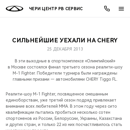
ЧЕРИ ЦЕНТР РВ СЕРВИС
СИЛЬНЕЙШИЕ УЕХАЛИ НА CHERY
ОНЛАЙН СЕРВИСЫ
ПОКУПАТЕЛЯМ
ВЛАДЕЛЬЦАМ
О КОМПАНИИ
МИР CHERY
МОДЕЛИ
АКЦИИ
25 ДЕКАБРЯ 2013
ВЫБОР И ПОКУПКА
СЕРВИС
АКСЕССУАРЫ
ВЫГОДЫ И АКЦИИ
ВЫБОР И ПОКУПКА
О НАС
ВСЕ МОДЕЛИ
В эти выходные в спорткомплексе «Олимпийский»
в Москве состоялся финал третьего сезона реалити-шоу
КРЕДИТ И СТРАХОВАНИЕ
ЗАПЧАСТИ И АКСЕССУАРЫ
О БРЕНДЕ
КРЕДИТ
МЫ В СОЦСЕТЯХ
M-1 Fighter. Победители турнира были награждены
КРОССОВЕРЫ
главными призами — автомобилями CHERY Tiggo FL.
ПОДДЕРЖКА
CHERY В СОЦСЕТЯХ
СЕДАНЫ
Реалити-шоу M-1 Fighter, посвященное смешанным
единоборствам, уже третий сезон подряд привлекает
CHERY CONNECT
ЛЮДИ CHERY
внимание всех любителей MMA. В этом году через сито
НОВИНКИ
квалификации пытались пробиться несколько сотен
БЛАГОТВОРИТЕЛЬНОСТЬ
спортсменов из России, Белоруссии, Украины, Казахстана
и других стран, и только 22 из них посчастливилось стать