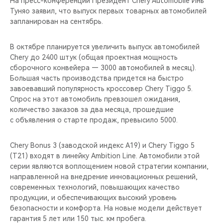
На пресс-конференции Президент Chery Automobile Инь
CHERY REMOTE
Туняо заявил, что выпуск первых товарных автомобилей
запланирован на сентябрь.
CHERY И СПОРТ
В октябре планируется увеличить выпуск автомобилей
НАШИ МЕРОПРИЯТИЯ
Chery до 2400 штук (общая проектная мощность
сборочного конвейера — 3000 автомобилей в месяц).
ВИДЕООБЗОРЫ
Большая часть производства придется на быстро
завоевавший популярность кроссовер Chery Tiggo 5.
Спрос на этот автомобиль превзошел ожидания,
CHERY ДЛЯ ДЕТЕЙ
количество заказов за два месяца, прошедшие
с объявления о старте продаж, превысило 5000.
Chery Bonus 3 (заводской индекс A19) и Chery Tiggo 5
(T21) входят в линейку Ambition Line. Автомобили этой
серии являются воплощением новой стратегии компании,
направленной на внедрение инновационных решений,
современных технологий, повышающих качество
продукции, и обеспечивающих высокий уровень
безопасности и комфорта. На новые модели действует
гарантия 5 лет или 150 тыс. км пробега.