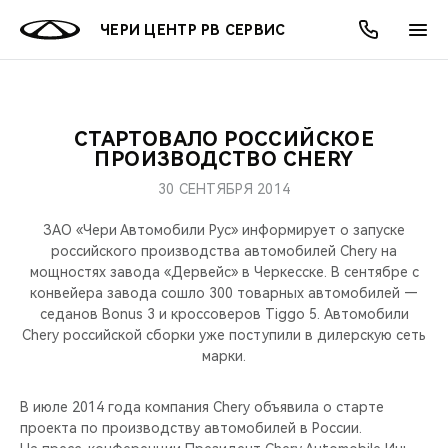
ЧЕРИ ЦЕНТР РВ СЕРВИС
СТАРТОВАЛО РОССИЙСКОЕ
ОНЛАЙН СЕРВИСЫ
ПОКУПАТЕЛЯМ
ВЛАДЕЛЬЦАМ
О КОМПАНИИ
МИР CHERY
МОДЕЛИ
АКЦИИ
ПРОИЗВОДСТВО CHERY
30 СЕНТЯБРЯ 2014
ВЫБОР И ПОКУПКА
СЕРВИС
АКСЕССУАРЫ
ВЫГОДЫ И АКЦИИ
ВЫБОР И ПОКУПКА
О НАС
ВСЕ МОДЕЛИ
ЗАО «Чери Автомобили Рус» информирует о запуске
КРЕДИТ И СТРАХОВАНИЕ
ЗАПЧАСТИ И АКСЕССУАРЫ
О БРЕНДЕ
КРЕДИТ
МЫ В СОЦСЕТЯХ
российского производства автомобилей Chery на
КРОССОВЕРЫ
мощностях завода «Дервейс» в Черкесске. В сентябре с
конвейера завода сошло 300 товарных автомобилей —
ПОДДЕРЖКА
CHERY В СОЦСЕТЯХ
седанов Bonus 3 и кроссоверов Tiggo 5. Автомобили
СЕДАНЫ
Chery российской сборки уже поступили в дилерскую сеть
CHERY CONNECT
ЛЮДИ CHERY
марки.
НОВИНКИ
БЛАГОТВОРИТЕЛЬНОСТЬ
В июле 2014 года компания Chery объявила о старте
проекта по производству автомобилей в России.