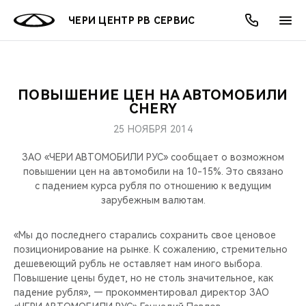
ЧЕРИ ЦЕНТР РВ СЕРВИС
ПОВЫШЕНИЕ ЦЕН НА АВТОМОБИЛИ
ОНЛАЙН СЕРВИСЫ
ПОКУПАТЕЛЯМ
ВЛАДЕЛЬЦАМ
О КОМПАНИИ
МИР CHERY
МОДЕЛИ
АКЦИИ
CHERY
25 НОЯБРЯ 2014
ВЫБОР И ПОКУПКА
СЕРВИС
АКСЕССУАРЫ
ВЫГОДЫ И АКЦИИ
ВЫБОР И ПОКУПКА
О НАС
ВСЕ МОДЕЛИ
ЗАО «ЧЕРИ АВТОМОБИЛИ РУС» сообщает о возможном
КРЕДИТ И СТРАХОВАНИЕ
ЗАПЧАСТИ И АКСЕССУАРЫ
О БРЕНДЕ
КРЕДИТ
МЫ В СОЦСЕТЯХ
повышении цен на автомобили на 10-15%. Это связано
КРОССОВЕРЫ
с падением курса рубля по отношению к ведущим
зарубежным валютам.
ПОДДЕРЖКА
CHERY В СОЦСЕТЯХ
СЕДАНЫ
«Мы до последнего старались сохранить свое ценовое
CHERY CONNECT
ЛЮДИ CHERY
позиционирование на рынке. К сожалению, стремительно
НОВИНКИ
дешевеющий рубль не оставляет нам иного выбора.
БЛАГОТВОРИТЕЛЬНОСТЬ
Повышение цены будет, но не столь значительное, как
падение рубля», — прокомментировал директор ЗАО