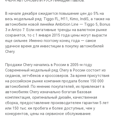
«ЧЕРИ АВТОМОБИЛИ РУС» Геннадий Павлов.
CHERY REMOTE
В начале декабря ожидается повышение цен до 5% на
CHERY И СПОРТ
весь модельный ряд: Tiggo FL, M11, Kimo, IndiS, а также на
автомобили новой линейки Ambition Line — Tiggo 5, Bonus
НАШИ МЕРОПРИЯТИЯ
3 и Arrizo 7. Если негативные тренды на валютном рынке
сохранятся, то с 1 января 2015 года цены могут вырасти
ВИДЕООБЗОРЫ
еще сильнее. Именно поэтому конец года — самое
удачное время для инвестиции в покупку автомобилей
Chery.
CHERY ДЛЯ ДЕТЕЙ
Продажи Chery начались в России в 2005-м году.
Современный модельный ряд Chery в России состоит из
седанов, хетчбеков и кроссоверов. За время присутствия
на российском рынке компания продала более 150 000
автомобилей. По мнению покупателей, их привлекает в
автомобилях Chery изначально богатая базовая
комплектация, оригинальный дизайн, качественная
сборка, предоставление производителем гарантии 5 лет
или 150 тыс. км пробега и более доступные, чем у
конкурентов, цены на сервисное обслуживание.