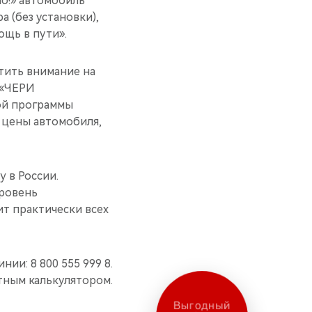
но!» автомобиль
 (без установки),
ощь в пути».
тить внимание на
 «ЧЕРИ
ой программы
 цены автомобиля,
y в России.
уровень
т практически всех
ии: 8 800 555 999 8.
тным калькулятором.
Выгодный