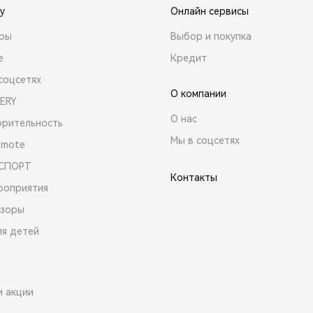
y
Онлайн сервисы
ары
Выбор и покупка
е
Кредит
соцсетях
О компании
ERY
О нас
орительность
Мы в соцсетях
emote
 СПОРТ
Контакты
роприятия
зоры
ля детей
и акции