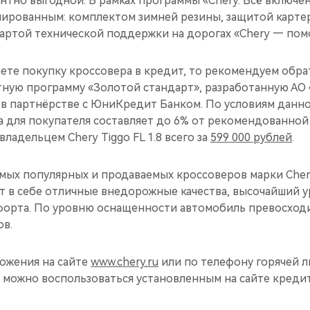
нтно выгодной. В рамках программы «Chery. Всё включе
ированным: комплектом зимней резины, защитой картера
картой технической поддержки на дорогах «Chery — пом
ете покупку кроссовера в кредит, то рекомендуем обра
ную программу «Золотой стандарт», разработанную АО
 партнёрстве с ЮниКредит Банком. По условиям данн
а для покупателя составляет до 6% от рекомендованной
владельцем Chery Tiggo FL 1.8 всего за
599 000 рублей
.
самых популярных и продаваемых кроссоверов марки Cher
т в себе отличные внедорожные качества, высочайший 
форта. По уровню оснащенности автомобиль превосходи
ов.
ожения на сайте
www.chery.ru
или по телефону горячей лин
а можно воспользоваться установленным на сайте креди