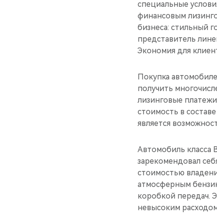
специальные услови
финансовым лизинго
бизнеса: стильный г
представитель линейк
Экономия для клиент
Покупка автомобилей
получить многочисле
лизинговые платежи
стоимость в состав
является возможност
Автомобиль класса B
зарекомендовал себ
стоимостью владени
атмосферным бензин
коробкой передач. Э
невысоким расходом