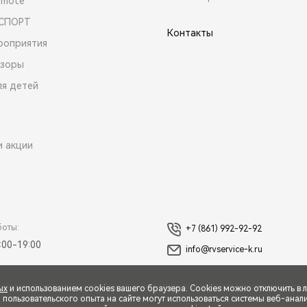
emote
 СПОРТ
Контакты
роприятия
зоры
ля детей
и акции
боты:
+7 (861) 992-92-92
:00-19:00
info@rvservice-k.ru
ых
и использованием cookies вашего браузера. Cookies можно отключить в 
ользовательского опыта на сайте могут использоваться системы веб-аналит