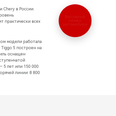
 Chery в России.
Выгодный
уровень
обмен
т практически всех
автомобиля
йном модели работала
Tiggo 5 построен на
биль оснащен
-ступенчатой
 5 лет или 150 000
орячей линии: 8 800