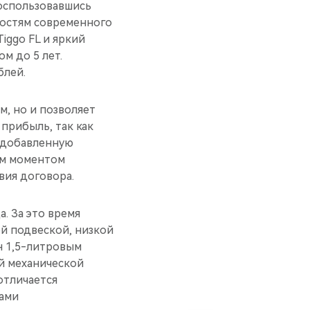
оспользовавшись
остям современного
iggo FL и яркий
ом до 5 лет.
блей.
м, но и позволяет
прибыль, так как
а добавленную
ым моментом
вия договора.
а. За это время
й подвеской, низкой
н 1,5-литровым
й механической
отличается
ами