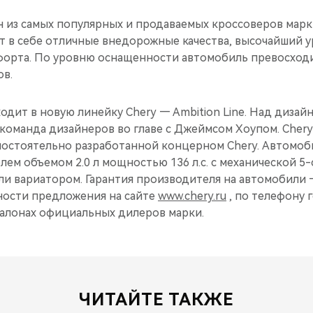
ин из самых популярных и продаваемых кроссоверов марки
т в себе отличные внедорожные качества, высочайший 
форта. По уровню оснащенности автомобиль превосходи
ов.
ходит в новую линейку Chery — Ambition Line. Над диза
оманда дизайнеров во главе с Джеймсом Хоупом. Chery 
амостоятельно разработанной концерном Chery. Автомо
ем объемом 2.0 л мощностью 136 л.с. с механической 5
и вариатором. Гарантия производителя на автомобили —
ности предложения на сайте
www.chery.ru
, по телефону г
в салонах официальных дилеров марки.
ЧИТАЙТЕ ТАКЖЕ