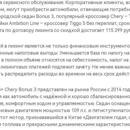
я сервисного обслуживания. Корпоративные клиенты, в
м, могут приобрести автомобили, отвечающие потребн
ородской седан Bonus 3, популярный кроссовер Chery – T
и Ambition Line – кроссовер Tiggo 5 без переплат, срок
а по договору лизинга со скидкой достигает 115 299 ру
 в лизинг является не только финансовым инструменто
нные налоговые выгоды. Уменьшается база по налогу на 
 в полном объёме относятся на себестоимость, налог н
е лизинговых платежей подлежит зачёту. Не менее важн
ь распределить расходы во времени на весь срок дейст
+ Chery Bonus 3 представлен на рынке России с 2014 год
я как автомобиль с надёжной и хорошо сбалансированно
я, комфортным ходом и управляемостью. Седан оснаще
овым двигателем мощностью 109 л.с. и пятиступенчато
тот мотор, признававшийся в Китае «Двигателем года», 
 топлива и прекрасными динамическими характеристик