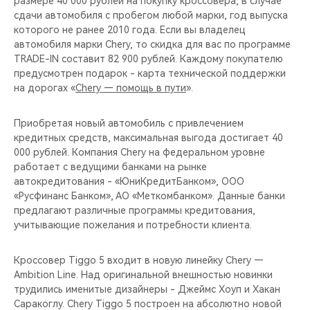
размере 40 000 рублей на покупку кроссовера, в случае
CHERY REMOTE
сдачи автомобиля с пробегом любой марки, год выпуска
которого не ранее 2010 года. Если вы владелец
CHERY И СПОРТ
автомобиля марки Chery, то скидка для вас по программе
TRADE-IN составит 82 900 рублей. Каждому покупателю
НАШИ МЕРОПРИЯТИЯ
предусмотрен подарок - карта технической поддержки
на дорогах «
Chery — помощь в пути
».
ВИДЕООБЗОРЫ
Приобретая новый автомобиль с привлечением
кредитных средств, максимальная выгода достигает 40
CHERY ДЛЯ ДЕТЕЙ
000 рублей. Компания Chery на федеральном уровне
работает с ведущими банками на рынке
автокредитования - «ЮниКредитБанком», ООО
«Русфинанс Банком», АО «Меткомбанком». Данные банки
предлагают различные программы кредитования,
учитывающие пожелания и потребности клиента.
Кроссовер Tiggo 5 входит в новую линейку Chery —
Ambition Line. Над оригинальной внешностью новинки
трудились именитые дизайнеры - Джеймс Хоуп и Хакан
Саракоглу. Chery Tiggo 5 построен на абсолютно новой