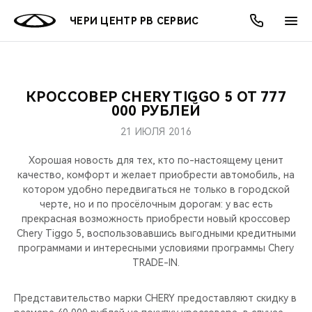
ЧЕРИ ЦЕНТР РВ СЕРВИС
КРОССОВЕР CHERY TIGGO 5 ОТ 777
ОНЛАЙН СЕРВИСЫ
ПОКУПАТЕЛЯМ
ВЛАДЕЛЬЦАМ
О КОМПАНИИ
МИР CHERY
МОДЕЛИ
АКЦИИ
000 РУБЛЕЙ
21 ИЮЛЯ 2016
ВЫБОР И ПОКУПКА
СЕРВИС
АКСЕССУАРЫ
ВЫГОДЫ И АКЦИИ
ВЫБОР И ПОКУПКА
О НАС
ВСЕ МОДЕЛИ
Хорошая новость для тех, кто по-настоящему ценит
КРЕДИТ И СТРАХОВАНИЕ
ЗАПЧАСТИ И АКСЕССУАРЫ
О БРЕНДЕ
КРЕДИТ
МЫ В СОЦСЕТЯХ
качество, комфорт и желает приобрести автомобиль, на
КРОССОВЕРЫ
котором удобно передвигаться не только в городской
черте, но и по просёлочным дорогам: у вас есть
ПОДДЕРЖКА
CHERY В СОЦСЕТЯХ
прекрасная возможность приобрести новый кроссовер
СЕДАНЫ
Chery Tiggo 5, воспользовавшись выгодными кредитными
CHERY CONNECT
ЛЮДИ CHERY
программами и интересными условиями программы Chery
TRADE-IN.
НОВИНКИ
БЛАГОТВОРИТЕЛЬНОСТЬ
Представительство марки CHERY предоставляют скидку в