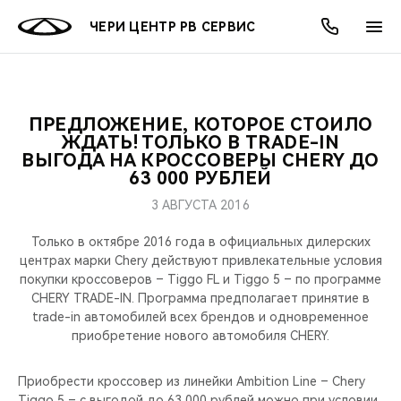
ЧЕРИ ЦЕНТР РВ СЕРВИС
ПРЕДЛОЖЕНИЕ, КОТОРОЕ СТОИЛО
ОНЛАЙН СЕРВИСЫ
ПОКУПАТЕЛЯМ
ВЛАДЕЛЬЦАМ
О КОМПАНИИ
МИР CHERY
МОДЕЛИ
АКЦИИ
ЖДАТЬ! ТОЛЬКО В TRADE-IN
ВЫГОДА НА КРОССОВЕРЫ CHERY ДО
63 000 РУБЛЕЙ
ВЫБОР И ПОКУПКА
СЕРВИС
АКСЕССУАРЫ
ВЫГОДЫ И АКЦИИ
ВЫБОР И ПОКУПКА
О НАС
ВСЕ МОДЕЛИ
3 АВГУСТА 2016
КРЕДИТ И СТРАХОВАНИЕ
ЗАПЧАСТИ И АКСЕССУАРЫ
О БРЕНДЕ
КРЕДИТ
МЫ В СОЦСЕТЯХ
КРОССОВЕРЫ
Только в октябре 2016 года в официальных дилерских
центрах марки Chery действуют привлекательные условия
ПОДДЕРЖКА
CHERY В СОЦСЕТЯХ
покупки кроссоверов – Tiggo FL и Tiggo 5 – по программе
СЕДАНЫ
CHERY TRADE-IN. Программа предполагает принятие в
CHERY CONNECT
ЛЮДИ CHERY
trade-in автомобилей всех брендов и одновременное
приобретение нового автомобиля CHERY.
НОВИНКИ
БЛАГОТВОРИТЕЛЬНОСТЬ
Приобрести кроссовер из линейки Ambition Line – Chery
Tiggo 5 – c выгодой до 63 000 рублей можно при условии