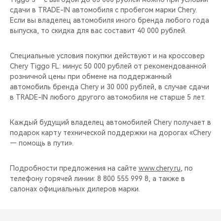
CHERY REMOTE
сдачи в TRADE-IN автомобиля с пробегом марки Chery.
Если вы владелец автомобиля иного бренда любого года
CHERY И СПОРТ
выпуска, то скидка для вас составит 40 000 рублей.
НАШИ МЕРОПРИЯТИЯ
Специальные условия покупки действуют и на кроссовер
Chery Tiggo FL: минус 50 000 рублей от рекомендованной
розничной цены при обмене на поддержанный
ВИДЕООБЗОРЫ
автомобиль бренда Chery и 30 000 рублей, в случае сдачи
в TRADE-IN любого другого автомобиля не старше 5 лет.
CHERY ДЛЯ ДЕТЕЙ
Каждый будущий владелец автомобилей Chery получает в
подарок карту технической поддержки на дорогах «Chery
— помощь в пути».
Подробности предложения на сайте
www.chery.ru
, по
телефону горячей линии: 8 800 555 999 8, а также в
салонах официальных дилеров марки.