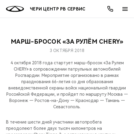
ЧЕРИ ЦЕНТР РВ СЕРВИС
МАРШ-БРОСОК «ЗА РУЛЁМ CHERY»
ОНЛАЙН СЕРВИСЫ
ПОКУПАТЕЛЯМ
ВЛАДЕЛЬЦАМ
О КОМПАНИИ
МИР CHERY
МОДЕЛИ
АКЦИИ
3 ОКТЯБРЯ 2018
ВЫБОР И ПОКУПКА
СЕРВИС
АКСЕССУАРЫ
ВЫГОДЫ И АКЦИИ
ВЫБОР И ПОКУПКА
О НАС
ВСЕ МОДЕЛИ
4 октября 2018 года стартует марш-бросок «За Рулем
CHERY» в сопровождении патрульных автомобилей
КРЕДИТ И СТРАХОВАНИЕ
ЗАПЧАСТИ И АКСЕССУАРЫ
О БРЕНДЕ
КРЕДИТ
МЫ В СОЦСЕТЯХ
Росгвардии. Мероприятие организовано в рамках
КРОССОВЕРЫ
празднования 66-летия со дня образования
вневедомственной охраны войск национальной гвардии
ПОДДЕРЖКА
CHERY В СОЦСЕТЯХ
Российской Федерации, и пройдет по маршруту Москва —
СЕДАНЫ
Воронеж — Ростов-на-Дону — Краснодар — Тамань —
CHERY CONNECT
ЛЮДИ CHERY
Севастополь.
НОВИНКИ
БЛАГОТВОРИТЕЛЬНОСТЬ
В течение шести дней участники автопробега
преодолеют более двух тысяч километров на