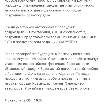
кроссоверах Chery Tiggo 3, с остановками в крупных
CHERY REMOTE
городах для проведения специальных патриотических
мероприятий и отдания дани памяти погибшим
CHERY И СПОРТ
сотрудникам правопорядка.
НАШИ МЕРОПРИЯТИЯ
Среди участников автопробега: сотрудник
подразделения Росгвардии, АНО «Безопасность»,
ВИДЕООБЗОРЫ
сотрудники представительства АО «ЧЕРИ АВТОМОБИЛИ
РУС» и представители редакции «ЗА РУЛЁМ».
CHERY ДЛЯ ДЕТЕЙ
Старт автопробега будет дан в Москве у памятника
войнам внутренних войск. Участники автопробега примут
участие во всероссийском фестивале безопасности
«Безопасный город – Безопасный дом», который пройдет
в Ростове-на-Дону на стадионе «Динамо». По ходу
маршрута участники автопробега посетят памятные
места в городах Краснодар, Тамань. Завершится
автопробег 9 октября в городе-герое Севастополь.
4 октября, 9.00 – 10.00