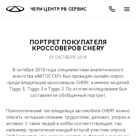
ЧЕРИ ЦЕНТР РВ СЕРВИС
ПОРТРЕТ ПОКУПАТЕЛЯ
ОНЛАЙН СЕРВИСЫ
ПОКУПАТЕЛЯМ
ВЛАДЕЛЬЦАМ
О КОМПАНИИ
МИР CHERY
МОДЕЛИ
АКЦИИ
КРОССОВЕРОВ CHERY
29 ОКТЯБРЯ 2018
ВЫБОР И ПОКУПКА
СЕРВИС
АКСЕССУАРЫ
ВЫГОДЫ И АКЦИИ
ВЫБОР И ПОКУПКА
О НАС
ВСЕ МОДЕЛИ
В октябре 2018 года специалистами аналитического
КРЕДИТ И СТРАХОВАНИЕ
ЗАПЧАСТИ И АКСЕССУАРЫ
О БРЕНДЕ
КРЕДИТ
МЫ В СОЦСЕТЯХ
агентства «АВТОСТАТ» был проведён онлайн-опрос
КРОССОВЕРЫ
среди владельцев кроссоверов CHERY, а именно моделей
Tiggo 5, Tiggo 3 и Tiggo 2. По итогам исследования был
ПОДДЕРЖКА
CHERY В СОЦСЕТЯХ
составлен их обобщенный портрет.
СЕДАНЫ
CHERY CONNECT
ЛЮДИ CHERY
Психологический тип владельца автомобиля CHERY можно
НОВИНКИ
описать четырьмя словами: трудоголик, деловит, упорен и
БЛАГОТВОРИТЕЛЬНОСТЬ
активен. У таких людей и хобби соответствующие: так,
например, практически каждый второй участник опроса