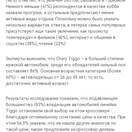
(46%) отметил, что увлечён охотой, рыбалкой и туризмом.
CHERY REMOTE
Немного меньше (41%) респондентов в качестве хобби
назвали прогулки, а остальные предпочитают менее
CHERY И СПОРТ
активные виды отдыха. Поскольку можно было указать
несколько вариантов ответа, в пятерке самых популярных
НАШИ МЕРОПРИЯТИЯ
присутствуют еще такие увлечения, как просмотр
телепередач и фильмов (40%), интернет и общение в
соцсетях (38%), чтение (22%).
ВИДЕООБЗОРЫ
Эксперты выяснили, что Chery Tiggo – в большей степени
CHERY ДЛЯ ДЕТЕЙ
мужской автомобиль: среди его обладателей сильный пол
составляет 86%. Основная возрастная категория (более
60%) – автовладельцы от 26 до 45 лет, то есть,
достаточно активный возраст.
Результаты исследования показали, что подавляющее
большинство (83%) владельцев автомобилей линейки
Tiggo остановили свой выбор на этом кроссовере
благодаря оптимальному сочетанию цены и качества. При
этом 56,9% указали, что не нашли других аналогов по
такой цене, какую предложили за кроссовер дилеры