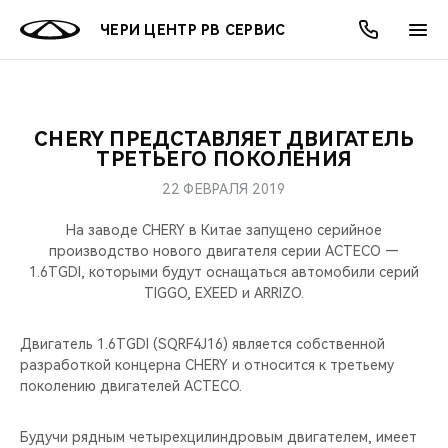
ЧЕРИ ЦЕНТР РВ СЕРВИС
CHERY ПРЕДСТАВЛЯЕТ ДВИГАТЕЛЬ
ОНЛАЙН СЕРВИСЫ
ПОКУПАТЕЛЯМ
ВЛАДЕЛЬЦАМ
О КОМПАНИИ
МИР CHERY
МОДЕЛИ
АКЦИИ
ТРЕТЬЕГО ПОКОЛЕНИЯ
22 ФЕВРАЛЯ 2019
ВЫБОР И ПОКУПКА
СЕРВИС
АКСЕССУАРЫ
ВЫГОДЫ И АКЦИИ
ВЫБОР И ПОКУПКА
О НАС
ВСЕ МОДЕЛИ
На заводе CHERY в Китае запущено серийное
КРЕДИТ И СТРАХОВАНИЕ
ЗАПЧАСТИ И АКСЕССУАРЫ
О БРЕНДЕ
КРЕДИТ
МЫ В СОЦСЕТЯХ
производство нового двигателя серии ACTECO —
КРОССОВЕРЫ
1.6TGDI, которыми будут оснащаться автомобили серий
TIGGO, EXEED и ARRIZO.
ПОДДЕРЖКА
CHERY В СОЦСЕТЯХ
СЕДАНЫ
Двигатель 1.6TGDI (SQRF4J16) является собственной
CHERY CONNECT
ЛЮДИ CHERY
разработкой концерна CHERY и относится к третьему
НОВИНКИ
поколению двигателей ACTECO.
БЛАГОТВОРИТЕЛЬНОСТЬ
Будучи рядным четырехцилиндровым двигателем, имеет