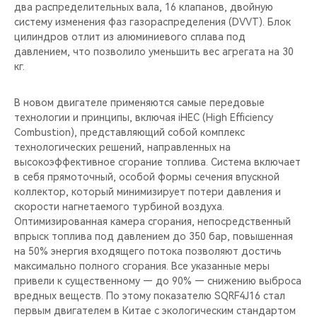
CHERY REMOTE
два распределительных вала, 16 клапанов, двойную
систему изменения фаз газораспределения (DVVT). Блок
цилиндров отлит из алюминиевого сплава под
CHERY И СПОРТ
давлением, что позволило уменьшить вес агрегата на 30
кг.
НАШИ МЕРОПРИЯТИЯ
В новом двигателе применяются самые передовые
ВИДЕООБЗОРЫ
технологии и принципы, включая iHEC (High Efficiency
Combustion), представляющий собой комплекс
CHERY ДЛЯ ДЕТЕЙ
технологических решений, направленных на
высокоэффективное сгорание топлива. Система включает
в себя прямоточный, особой формы сечения впускной
коллектор, который минимизирует потери давления и
скорости нагнетаемого турбиной воздуха.
Оптимизированная камера сгорания, непосредственный
впрыск топлива под давлением до 350 бар, повышенная
на 50% энергия входящего потока позволяют достичь
максимально полного сгорания. Все указанные меры
привели к существенному — до 90% — снижению выброса
вредных веществ. По этому показателю SQRF4J16 стал
первым двигателем в Китае с экологическим стандартом