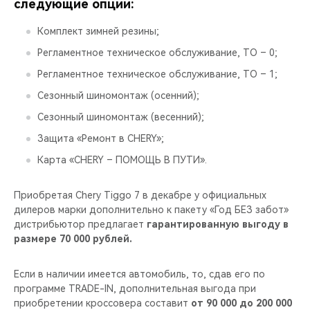
CHERY REMOTE
следующие опции:
Комплект зимней резины;
CHERY И СПОРТ
Регламентное техническое обслуживание, ТО – 0;
НАШИ МЕРОПРИЯТИЯ
Регламентное техническое обслуживание, ТО – 1;
Сезонный шиномонтаж (осенний);
ВИДЕООБЗОРЫ
Сезонный шиномонтаж (весенний);
Защита «Ремонт в CHERY»;
CHERY ДЛЯ ДЕТЕЙ
Карта «CHERY – ПОМОЩЬ В ПУТИ».
Приобретая Chery Tiggo 7 в декабре у официальных
дилеров марки дополнительно к пакету «Год БЕЗ забот»
дистрибьютор предлагает
гарантированную выгоду в
размере 70 000 рублей.
Если в наличии имеется автомобиль, то, сдав его по
программе TRADE-IN, дополнительная выгода при
приобретении кроссовера составит
от 90 000 до 200 000