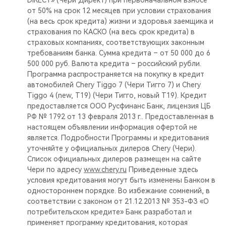
DIRECT» (Чери Директ) при первоначальном взносе
от 50% на срок 12 месяцев при условии страхования
(на весь срок кредита) жизни и здоровья заемщика и
страхования по КАСКО (на весь срок кредита) в
страховых компаниях, соответствующих законным
требованиям банка. Сумма кредита – от 50 000 до 6
500 000 руб. Валюта кредита – российский рубли.
Программа распространяется на покупку в кредит
автомобилей Chery Tiggo 7 (Чери Тигго 7) и Chery
Tiggo 4 (new, T19) (Чери Тигго, новый Т19). Кредит
предоставляется ООО Русфинанс Банк, лицензия ЦБ
РФ № 1792 от 13 февраля 2013 г.. Предоставленная в
настоящем объявлении информация офертой не
является. Подробности Программы и кредитования
уточняйте у официальных дилеров Chery (Чери).
Список официальных дилеров размещен на сайте
Чери по адресу
www.chery.ru
Приведенные здесь
условия кредитования могут быть изменены Банком в
одностороннем порядке. Во избежание сомнений, в
соответствии с законом от 21.12.2013 № 353-ФЗ «О
потребительском кредите» Банк разработал и
применяет программу кредитования, которая