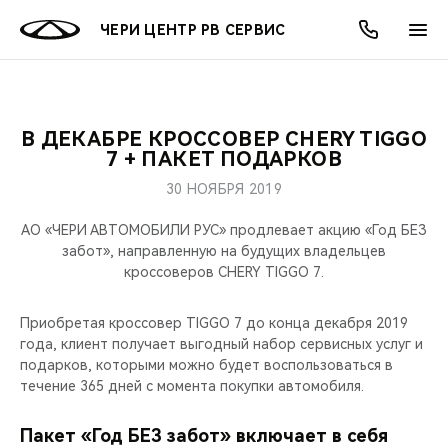
ЧЕРИ ЦЕНТР РВ СЕРВИС
В ДЕКАБРЕ КРОССОВЕР CHERY TIGGO
ОНЛАЙН СЕРВИСЫ
ПОКУПАТЕЛЯМ
ВЛАДЕЛЬЦАМ
О КОМПАНИИ
МИР CHERY
МОДЕЛИ
АКЦИИ
7 + ПАКЕТ ПОДАРКОВ
30 НОЯБРЯ 2019
ВЫБОР И ПОКУПКА
СЕРВИС
АКСЕССУАРЫ
ВЫГОДЫ И АКЦИИ
ВЫБОР И ПОКУПКА
О НАС
ВСЕ МОДЕЛИ
АО «ЧЕРИ АВТОМОБИЛИ РУС» продлевает акцию «Год БЕЗ
КРЕДИТ И СТРАХОВАНИЕ
ЗАПЧАСТИ И АКСЕССУАРЫ
О БРЕНДЕ
КРЕДИТ
МЫ В СОЦСЕТЯХ
забот», направленную на будущих владельцев
КРОССОВЕРЫ
кроссоверов CHERY TIGGO 7.
ПОДДЕРЖКА
CHERY В СОЦСЕТЯХ
СЕДАНЫ
Приобретая кроссовер TIGGO 7 до конца декабря 2019
года, клиент получает выгодный набор сервисных услуг и
CHERY CONNECT
ЛЮДИ CHERY
подарков, которыми можно будет воспользоваться в
НОВИНКИ
течение 365 дней с момента покупки автомобиля.
БЛАГОТВОРИТЕЛЬНОСТЬ
Пакет «Год БЕЗ забот» включает в себя