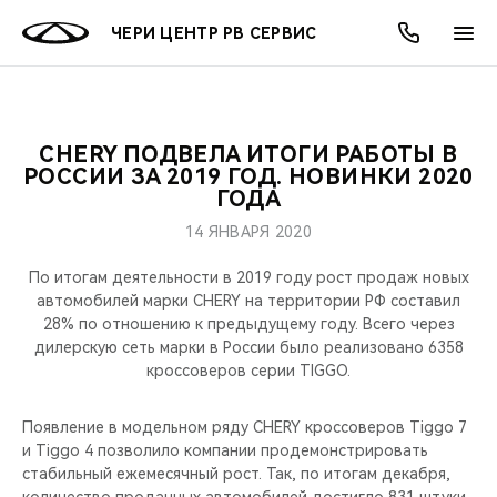
ЧЕРИ ЦЕНТР РВ СЕРВИС
CHERY ПОДВЕЛА ИТОГИ РАБОТЫ В
ОНЛАЙН СЕРВИСЫ
ПОКУПАТЕЛЯМ
ВЛАДЕЛЬЦАМ
О КОМПАНИИ
МИР CHERY
МОДЕЛИ
АКЦИИ
РОССИИ ЗА 2019 ГОД. НОВИНКИ 2020
ГОДА
ВЫБОР И ПОКУПКА
СЕРВИС
АКСЕССУАРЫ
ВЫГОДЫ И АКЦИИ
ВЫБОР И ПОКУПКА
О НАС
ВСЕ МОДЕЛИ
14 ЯНВАРЯ 2020
КРЕДИТ И СТРАХОВАНИЕ
ЗАПЧАСТИ И АКСЕССУАРЫ
О БРЕНДЕ
КРЕДИТ
МЫ В СОЦСЕТЯХ
По итогам деятельности в 2019 году рост продаж новых
КРОССОВЕРЫ
автомобилей марки CHERY на территории РФ составил
28% по отношению к предыдущему году. Всего через
ПОДДЕРЖКА
CHERY В СОЦСЕТЯХ
дилерскую сеть марки в России было реализовано 6358
СЕДАНЫ
кроссоверов серии TIGGO.
CHERY CONNECT
ЛЮДИ CHERY
НОВИНКИ
Появление в модельном ряду CHERY кроссоверов Tiggo 7
БЛАГОТВОРИТЕЛЬНОСТЬ
и Tiggo 4 позволило компании продемонстрировать
стабильный ежемесячный рост. Так, по итогам декабря,