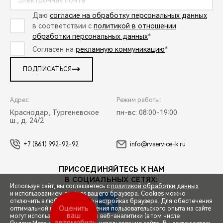
Даю
согласие на обработку персональных данных
в соответствии с
политикой в отношении
обработки персональных данных
*
Согласен на
рекламную коммуникацию
*
ПОДПИСАТЬСЯ
Адрес:
Режим работы:
Краснодар, Тургеневское
пн-вс: 08:00-19:00
ш., д. 24/2
+7 (861) 992-92-92
info@rvservice-k.ru
ПРИСОЕДИНЯЙТЕСЬ К НАМ
В СОЦИАЛЬНЫХ СЕТЯХ:
Используя сайт, вы соглашаетесь с
политикой обработки данных
и использованием cookies вашего браузера. Cookies можно
отключить в любой момент в настройках браузера. Для обеспечения
Оценить
оптимальной работы и улучшения пользовательского опыта на сайте
ваш
могут использоваться системы веб-аналитики (в том числе
автомобиль
СПЕЦПРЕДЛОЖЕНИЯ