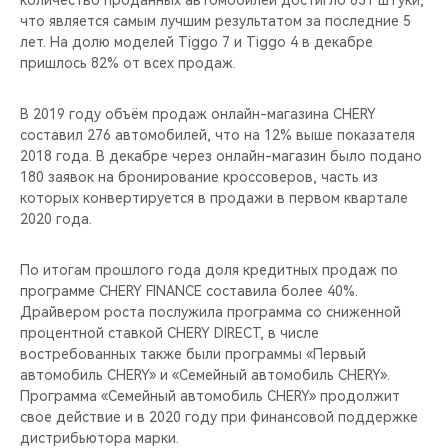
количество проданных автомобилей достигло 831 штуки,
CHERY REMOTE
что является самым лучшим результатом за последние 5
лет. На долю моделей Tiggo 7 и Tiggo 4 в декабре
CHERY И СПОРТ
пришлось 82% от всех продаж.
НАШИ МЕРОПРИЯТИЯ
В 2019 году объём продаж онлайн-магазина CHERY
составил 276 автомобилей, что на 12% выше показателя
ВИДЕООБЗОРЫ
2018 года. В декабре через онлайн-магазин было подано
180 заявок на бронирование кроссоверов, часть из
которых конвертируется в продажи в первом квартале
CHERY ДЛЯ ДЕТЕЙ
2020 года.
По итогам прошлого года доля кредитных продаж по
программе CHERY FINANCE составила более 40%.
Драйвером роста послужила программа со сниженной
процентной ставкой CHERY DIRECT, в числе
востребованных также были программы «Первый
автомобиль CHERY» и «Семейный автомобиль CHERY».
Программа «Семейный автомобиль CHERY» продолжит
свое действие и в 2020 году при финансовой поддержке
дистрибьютора марки.