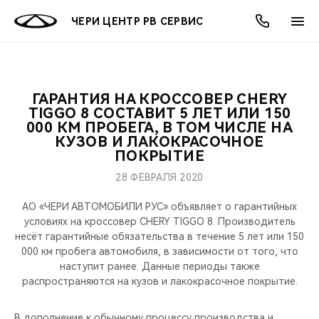
ЧЕРИ ЦЕНТР РВ СЕРВИС
ГАРАНТИЯ НА КРОССОВЕР CHERY
ОНЛАЙН СЕРВИСЫ
ПОКУПАТЕЛЯМ
ВЛАДЕЛЬЦАМ
О КОМПАНИИ
МИР CHERY
МОДЕЛИ
АКЦИИ
TIGGO 8 СОСТАВИТ 5 ЛЕТ ИЛИ 150
000 КМ ПРОБЕГА, В ТОМ ЧИСЛЕ НА
КУЗОВ И ЛАКОКРАСОЧНОЕ
ВЫБОР И ПОКУПКА
СЕРВИС
АКСЕССУАРЫ
ВЫГОДЫ И АКЦИИ
ВЫБОР И ПОКУПКА
О НАС
ВСЕ МОДЕЛИ
ПОКРЫТИЕ
КРЕДИТ И СТРАХОВАНИЕ
ЗАПЧАСТИ И АКСЕССУАРЫ
О БРЕНДЕ
КРЕДИТ
МЫ В СОЦСЕТЯХ
28 ФЕВРАЛЯ 2020
КРОССОВЕРЫ
АО «ЧЕРИ АВТОМОБИЛИ РУС» объявляет о гарантийных
ПОДДЕРЖКА
CHERY В СОЦСЕТЯХ
условиях на кроссовер CHERY TIGGO 8. Производитель
СЕДАНЫ
несёт гарантийные обязательства в течение 5 лет или 150
CHERY CONNECT
ЛЮДИ CHERY
000 км пробега автомобиля, в зависимости от того, что
наступит ранее. Данные периоды также
НОВИНКИ
распространяются на кузов и лакокрасочное покрытие.
БЛАГОТВОРИТЕЛЬНОСТЬ
В дополнение к обычному процессу производства и