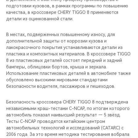
CHERY REMOTE
подготовки кузовов, в рамках программы по повышению
качества, в кроссовере CHERY TIGGO 8 применяются
CHERY И СПОРТ
детали из оцинкованной стали.
НАШИ МЕРОПРИЯТИЯ
В местах, подверженных повышенному износу, для
дополнительной защиты от коррозии кузова и
лакокрасочного покрытия устанавливаются детали из
ВИДЕООБЗОРЫ
пластика и композитных материалов. В кроссовере TIGGO
8 из пластиковых деталей состоят передний и задний
CHERY ДЛЯ ДЕТЕЙ
бамперы, облицовки бортов, крыша и зеркала.
Использование пластиковых деталей в автомобиле также
обусловлено высокими мировыми стандартами
безопасности водителя, пассажиров и пешеходов.
Безопасность кроссовера CHERY TIGGO 8 подтверждена
независимыми краш-тестами C-NCAP, по итогам которого
автомобиль показал наивысший результат — 5 звёзд.
Тесты C-NCAP проводятся китайским центром
автомобильных технологий и исследований (CATARC) с
2006 года. За это время методика тестирования вобрала