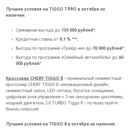
CHERY REMOTE
Лучшие условия на TIGGO 7 PRO в октябре из
наличия:
CHERY И СПОРТ
Суммарная выгода до
130 000 рублей
*;
НАШИ МЕРОПРИЯТИЯ
Кредитная ставка от
0,1 %
***;
ВИДЕООБЗОРЫ
Выгода по программе «Трейд-ин» до
70 000 рублей
*;
Выгода по программе «Семейный автомобиль» до
60
CHERY ДЛЯ ДЕТЕЙ
000 рублей
*.
Кроссовер CHERY TIGGO 8
- премиальный семиместный
кроссовер CHERY TIGGO 8: инновационный дизайн,
семиместный салон, LED-оптика, богатое оснащение,
цифровая зона управления с 3-мя сенсорными дисплеями,
мощный двигатель 2.0 TURBO. Tiggo 8 - путешествуйте
бизнес-классом!.
Лучшие условия на TIGGO 8 в октябре из наличия: