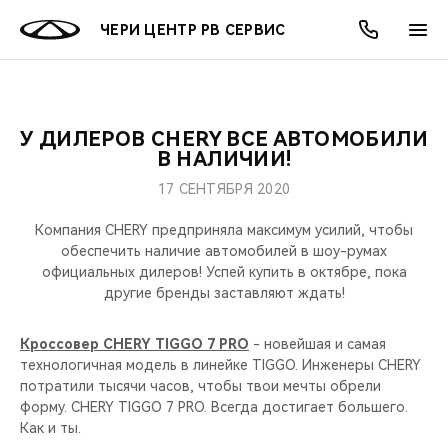
ЧЕРИ ЦЕНТР РВ СЕРВИС
У ДИЛЕРОВ CHERY ВСЕ АВТОМОБИЛИ
ОНЛАЙН СЕРВИСЫ
ПОКУПАТЕЛЯМ
ВЛАДЕЛЬЦАМ
О КОМПАНИИ
МИР CHERY
МОДЕЛИ
АКЦИИ
В НАЛИЧИИ!
17 СЕНТЯБРЯ 2020
ВЫБОР И ПОКУПКА
СЕРВИС
АКСЕССУАРЫ
ВЫГОДЫ И АКЦИИ
ВЫБОР И ПОКУПКА
О НАС
ВСЕ МОДЕЛИ
Компания CHERY предприняла максимум усилий, чтобы
КРЕДИТ И СТРАХОВАНИЕ
ЗАПЧАСТИ И АКСЕССУАРЫ
О БРЕНДЕ
КРЕДИТ
МЫ В СОЦСЕТЯХ
обеспечить наличие автомобилей в шоу-румах
КРОССОВЕРЫ
официальных дилеров! Успей купить в октябре, пока
другие бренды заставляют ждать!
ПОДДЕРЖКА
CHERY В СОЦСЕТЯХ
СЕДАНЫ
Кроссовер CHERY TIGGO 7 PRO
- новейшая и самая
CHERY CONNECT
ЛЮДИ CHERY
технологичная модель в линейке TIGGO. Инженеры CHERY
НОВИНКИ
потратили тысячи часов, чтобы твои мечты обрели
БЛАГОТВОРИТЕЛЬНОСТЬ
форму. CHERY TIGGO 7 PRO. Всегда достигает большего.
Как и ты.