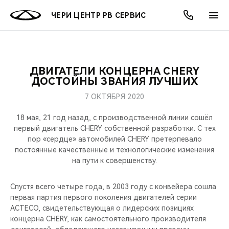
ЧЕРИ ЦЕНТР РВ СЕРВИС
ДВИГАТЕЛИ КОНЦЕРНА CHERY
ОНЛАЙН СЕРВИСЫ
ПОКУПАТЕЛЯМ
ВЛАДЕЛЬЦАМ
О КОМПАНИИ
МИР CHERY
МОДЕЛИ
АКЦИИ
ДОСТОЙНЫ ЗВАНИЯ ЛУЧШИХ
7 ОКТЯБРЯ 2020
ВЫБОР И ПОКУПКА
СЕРВИС
АКСЕССУАРЫ
ВЫГОДЫ И АКЦИИ
ВЫБОР И ПОКУПКА
О НАС
ВСЕ МОДЕЛИ
18 мая, 21 год назад, с производственной линии сошёл
КРЕДИТ И СТРАХОВАНИЕ
ЗАПЧАСТИ И АКСЕССУАРЫ
О БРЕНДЕ
КРЕДИТ
МЫ В СОЦСЕТЯХ
первый двигатель CHERY собственной разработки. С тех
КРОССОВЕРЫ
пор «сердце» автомобилей CHERY претерпевало
постоянные качественные и технологические изменения
ПОДДЕРЖКА
CHERY В СОЦСЕТЯХ
на пути к совершенству.
СЕДАНЫ
CHERY CONNECT
ЛЮДИ CHERY
Спустя всего четыре года, в 2003 году c конвейера сошла
НОВИНКИ
первая партия первого поколения двигателей серии
БЛАГОТВОРИТЕЛЬНОСТЬ
ACTECO, свидетельствующая о лидерских позициях
концерна CHERY, как самостоятельного производителя