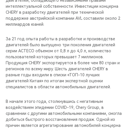
двигателей, обладающего независимыми правами
CHERY REMOTE
интеллектуальной собственности. Инвестиции концерна
CHERY в разработку двигателей при технической
CHERY И СПОРТ
поддержке австрийской компании AVL составили около 2
миллиардов юаней.
НАШИ МЕРОПРИЯТИЯ
За 21 год опыта работы в разработке и производстве
ВИДЕООБЗОРЫ
двигателей было выпущено три поколения двигателей
серии ACTECO объемом от 0,8 л до 4,0 л, количество
пользователей которых превышает 7 миллионов.
CHERY ДЛЯ ДЕТЕЙ
Продукция CHERY экспортируется в более чем 80 стран и
регионов по всему миру. Шесть двигателей CHERY в
разные годы входили в списки «ТОП-10 лучших
двигателей Китая» по итогам экспертной оценки
специалистов в области автомобильных двигателей.
В начале этого года, столкнувшись с негативным
воздействием эпидемии COVID-19, Chery Group, в
сравнении с другими автомобильными компаниями, смогла
добиться быстрого восстановления продаж. Одной из
причин является агрегатирование автомобилей концерна