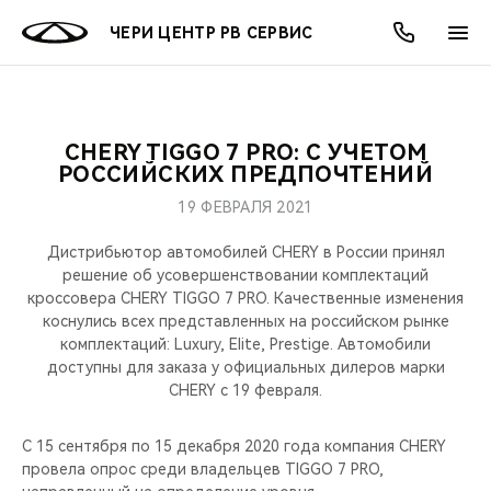
ЧЕРИ ЦЕНТР РВ СЕРВИС
CHERY TIGGO 7 PRO: C УЧЕТОМ
ОНЛАЙН СЕРВИСЫ
ПОКУПАТЕЛЯМ
ВЛАДЕЛЬЦАМ
О КОМПАНИИ
МИР CHERY
МОДЕЛИ
АКЦИИ
РОССИЙСКИХ ПРЕДПОЧТЕНИЙ
19 ФЕВРАЛЯ 2021
ВЫБОР И ПОКУПКА
СЕРВИС
АКСЕССУАРЫ
ВЫГОДЫ И АКЦИИ
ВЫБОР И ПОКУПКА
О НАС
ВСЕ МОДЕЛИ
Дистрибьютор автомобилей CHERY в России принял
КРЕДИТ И СТРАХОВАНИЕ
ЗАПЧАСТИ И АКСЕССУАРЫ
О БРЕНДЕ
КРЕДИТ
МЫ В СОЦСЕТЯХ
решение об усовершенствовании комплектаций
КРОССОВЕРЫ
кроссовера CHERY TIGGO 7 PRO. Качественные изменения
коснулись всех представленных на российском рынке
ПОДДЕРЖКА
CHERY В СОЦСЕТЯХ
комплектаций: Luxury, Elite, Prestige. Автомобили
СЕДАНЫ
доступны для заказа у официальных дилеров марки
CHERY CONNECT
ЛЮДИ CHERY
CHERY c 19 февраля.
НОВИНКИ
БЛАГОТВОРИТЕЛЬНОСТЬ
С 15 сентября по 15 декабря 2020 года компания CHERY
провела опрос среди владельцев TIGGO 7 PRO,