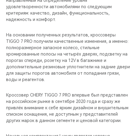
направленный на определение уровня
CHERY REMOTE
удовлетворенности автомобилями по следующим
критериям: качество, дизайн, функциональность,
CHERY И СПОРТ
надежность и комфорт.
НАШИ МЕРОПРИЯТИЯ
На основании полученных результатов, кроссоверы
TIGGO 7 PRO получили качественные изменения, а именно:
ВИДЕООБЗОРЫ
полноразмерное запасное колесо, стильные
хромированные полосы на четырёх дверях, подсветку на
порогах спереди, розетку на 12V в багажнике и
CHERY ДЛЯ ДЕТЕЙ
дополнительные резиновые уплотнители на задние двери
для защиты порогов автомобиля от попадания грязи,
воды и реагентов.
Кроссовер CHERY TIGGO 7 PRO впервые был представлен
на российском рынке в сентябре 2020 года и сразу же
привлёк внимание к себе ярким дизайном и внушительным
списком оснащения, не доступным у представителей
других марок в данном сегменте и ценовой категории.