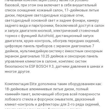
Начальная комплектация Luxury является условно
базовой, при этом она включает в себя внушительный
список оснащения: кожаный салон, 17-дюймовые литые
диски, передние светодиодные ходовые огни,
светодиодный основной свет и задние фонари, камеру
заднего вида и парктроники, бесключевой доступ в салон
и запуск двигателя кнопкой, электрический стояночный
тормоз с функцией AutoHold, дистанционный запуск
двигателя, круиз-контроль, обогрев передних сидений,
цифровую панель приборов с экраном диагональю 7
дюймов, мультимедийную систему с ёмкостным сенсорным
экраном диагональю 10.25 дюймов и сенсорную панель
управления климатом в салоне, комплекс систем
безопасности ESP BOSCH 9.3, датчики давления в шинах и
многое другое.
Комплектация Elite дополнена таким оборудованием как:
18-дюймовые алюминиевые литые диски, полный
«зимний» пакет, включающий обогрев всей поверхности
лобового стекла и форсунок омывателя, двухзонный
климат-контроль и дефлекторы для 2-го ряда сидений,