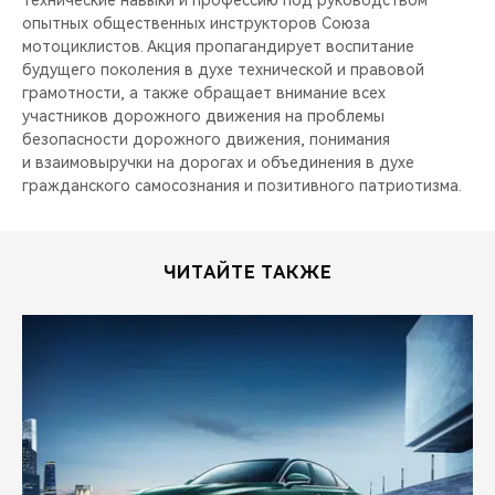
технические навыки и профессию под руководством
CHERY REMOTE
опытных общественных инструкторов Союза
мотоциклистов. Акция пропагандирует воспитание
CHERY И СПОРТ
будущего поколения в духе технической и правовой
грамотности, а также обращает внимание всех
НАШИ МЕРОПРИЯТИЯ
участников дорожного движения на проблемы
безопасности дорожного движения, понимания
и взаимовыручки на дорогах и объединения в духе
ВИДЕООБЗОРЫ
гражданского самосознания и позитивного патриотизма.
CHERY ДЛЯ ДЕТЕЙ
ЧИТАЙТЕ ТАКЖЕ