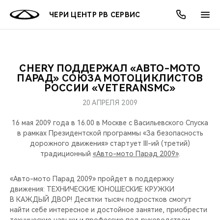
ЧЕРИ ЦЕНТР РВ СЕРВИС
CHERY ПОДДЕРЖАЛ «АВТО-МОТО
ОНЛАЙН СЕРВИСЫ
ПОКУПАТЕЛЯМ
ВЛАДЕЛЬЦАМ
О КОМПАНИИ
МИР CHERY
МОДЕЛИ
АКЦИИ
ПАРАД» СОЮЗА МОТОЦИКЛИСТОВ
РОССИИ «VETERANSMC»
ВЫБОР И ПОКУПКА
СЕРВИС
АКСЕССУАРЫ
ВЫГОДЫ И АКЦИИ
ВЫБОР И ПОКУПКА
О НАС
ВСЕ МОДЕЛИ
20 АПРЕЛЯ 2009
КРЕДИТ И СТРАХОВАНИЕ
ЗАПЧАСТИ И АКСЕССУАРЫ
О БРЕНДЕ
КРЕДИТ
МЫ В СОЦСЕТЯХ
16 мая 2009 года в 16.00 в Москве с Васильевского Спуска
КРОССОВЕРЫ
в рамках Президентской программы «За безопасность
дорожного движения» стартует III-ий (третий)
ПОДДЕРЖКА
CHERY В СОЦСЕТЯХ
традиционный
«Авто-мото Парад 2009»
.
СЕДАНЫ
CHERY CONNECT
ЛЮДИ CHERY
«Авто-мото Парад 2009» пройдет в поддержку
НОВИНКИ
движения: ТЕХНИЧЕСКИЕ ЮНОШЕСКИЕ КРУЖКИ
БЛАГОТВОРИТЕЛЬНОСТЬ
В КАЖДЫЙ ДВОР! Десятки тысяч подростков смогут
найти себе интересное и достойное занятие, приобрести