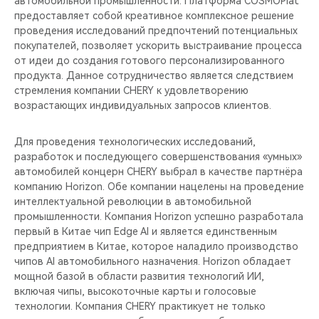
автомобильной промышленности. Платформа COSMOPlat
CHERY REMOTE
предоставляет собой креативное комплексное решение
проведения исследований предпочтений потенциальных
CHERY И СПОРТ
покупателей, позволяет ускорить выстраивание процесса
от идеи до создания готового персонализированного
НАШИ МЕРОПРИЯТИЯ
продукта. Данное сотрудничество является следствием
стремления компании CHERY к удовлетворению
возрастающих индивидуальных запросов клиентов.
ВИДЕООБЗОРЫ
Для проведения технологических исследований,
CHERY ДЛЯ ДЕТЕЙ
разработок и последующего совершенствования «умных»
автомобилей концерн CHERY выбрал в качестве партнёра
компанию Horizon. Обе компании нацелены на проведение
интеллектуальной революции в автомобильной
промышленности. Компания Horizon успешно разработала
первый в Китае чип Edge AI и является единственным
предприятием в Китае, которое наладило производство
чипов AI автомобильного назначения. Horizon обладает
мощной базой в области развития технологий ИИ,
включая чипы, высокоточные карты и голосовые
технологии. Компания CHERY практикует не только