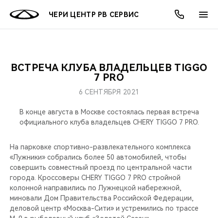
ЧЕРИ ЦЕНТР РВ СЕРВИС
ВСТРЕЧА КЛУБА ВЛАДЕЛЬЦЕВ TIGGO
ОНЛАЙН СЕРВИСЫ
ПОКУПАТЕЛЯМ
ВЛАДЕЛЬЦАМ
О КОМПАНИИ
МИР CHERY
МОДЕЛИ
АКЦИИ
7 PRO
6 СЕНТЯБРЯ 2021
ВЫБОР И ПОКУПКА
СЕРВИС
АКСЕССУАРЫ
ВЫГОДЫ И АКЦИИ
ВЫБОР И ПОКУПКА
О НАС
ВСЕ МОДЕЛИ
В конце августа в Москве состоялась первая встреча
КРЕДИТ И СТРАХОВАНИЕ
ЗАПЧАСТИ И АКСЕССУАРЫ
О БРЕНДЕ
КРЕДИТ
МЫ В СОЦСЕТЯХ
официального клуба владельцев CHERY TIGGO 7 PRO.
КРОССОВЕРЫ
ПОДДЕРЖКА
CHERY В СОЦСЕТЯХ
На парковке спортивно-развлекательного комплекса
СЕДАНЫ
«Лужники» собрались более 50 автомобилей, чтобы
совершить совместный проезд по центральной части
CHERY CONNECT
ЛЮДИ CHERY
города. Кроссоверы CHERY TIGGO 7 PRO стройной
НОВИНКИ
колонной направились по Лужнецкой набережной,
БЛАГОТВОРИТЕЛЬНОСТЬ
миновали Дом Правительства Российской Федерации,
деловой центр «Москва-Сити» и устремились по трассе