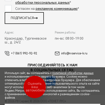
обработки персональных данных
*
Согласен на
рекламную коммуникацию
*
ПОДПИСАТЬСЯ
Адрес:
Режим работы:
Краснодар, Тургеневское
пн-вс: 08:00-19:00
ш., д. 24/2
+7 (861) 992-92-92
info@rvservice-k.ru
ПРИСОЕДИНЯЙТЕСЬ К НАМ
В СОЦИАЛЬНЫХ СЕТЯХ:
Используя сайт, вы соглашаетесь с
политикой обработки данных
и использованием cookies вашего браузера. Cookies можно
отключить в любой момент в настройках браузера. Для обеспечения
Оценить
оптимальной работы и улучшения пользовательского опыта на сайте
ваш
могут использоваться системы веб-аналитики (в том числе
автомобиль
СПЕЦПРЕДЛОЖЕНИЯ
Яндекс.Метрика). Продолжая использование сайта, Вы соглашаетесь
с применением указанных технологий и размещением cookie-
файлов.
© 2026 РВ Сервис
© 2026 ООО «ТЕНЕТ РУС»
ЗАПИСЬ НА ТЕСТ-ДРАЙВ