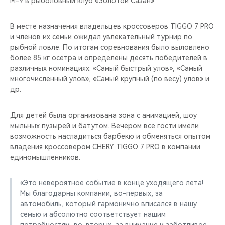
М-9 в рыболовный клуб «Золотой Сазан».
CHERY REMOTE
В месте назначения владельцев кроссоверов TIGGO 7 PRO
CHERY И СПОРТ
и членов их семьи ожидал увлекательный турнир по
рыбной ловле. По итогам соревнования было выловлено
НАШИ МЕРОПРИЯТИЯ
более 85 кг осетра и определены десять победителей в
различных номинациях: «Самый быстрый улов», «Самый
ВИДЕООБЗОРЫ
многочисленный улов», «Самый крупный (по весу) улов» и
др.
CHERY ДЛЯ ДЕТЕЙ
Для детей была организована зона с анимацией, шоу
мыльных пузырей и батутом. Вечером все гости имели
возможность насладиться барбекю и обменяться опытом
владения кроссовером CHERY TIGGO 7 PRO в компании
единомышленников.
«Это невероятное событие в конце уходящего лета!
Мы благодарны компании, во-первых, за
автомобиль, который гармонично вписался в нашу
семью и абсолютно соответствует нашим