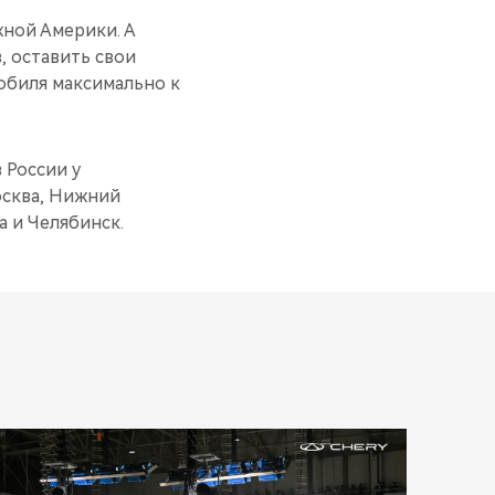
жной Америки. А
, оставить свои
обиля максимально к
 России у
осква, Нижний
а и Челябинск.