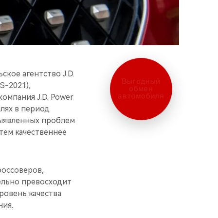
кое агентство J.D.
Выгодный
S-2021),
обмен
автомобиля
омпания J.D. Power
лях в период
выявленных проблем
 тем качественнее
россоверов,
тельно превосходит
ровень качества
ия.