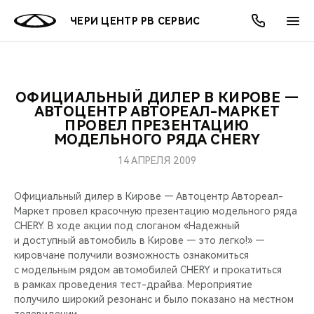
ЧЕРИ ЦЕНТР РВ СЕРВИС
ОФИЦИАЛЬНЫЙ ДИЛЕР В КИРОВЕ —
ОНЛАЙН СЕРВИСЫ
ПОКУПАТЕЛЯМ
ВЛАДЕЛЬЦАМ
О КОМПАНИИ
МИР CHERY
МОДЕЛИ
АКЦИИ
АВТОЦЕНТР АВТОРЕАЛ-МАРКЕТ
ПРОВЕЛ ПРЕЗЕНТАЦИЮ
МОДЕЛЬНОГО РЯДА CHERY
ВЫБОР И ПОКУПКА
СЕРВИС
АКСЕССУАРЫ
ВЫГОДЫ И АКЦИИ
ВЫБОР И ПОКУПКА
О НАС
ВСЕ МОДЕЛИ
14 АПРЕЛЯ 2009
КРЕДИТ И СТРАХОВАНИЕ
ЗАПЧАСТИ И АКСЕССУАРЫ
О БРЕНДЕ
КРЕДИТ
МЫ В СОЦСЕТЯХ
КРОССОВЕРЫ
Официальный дилер в Кирове — Автоцентр Автореал-
ПОДДЕРЖКА
CHERY В СОЦСЕТЯХ
Маркет провел красочную презентацию модельного ряда
CHERY. В ходе акции под слоганом «Надежный
СЕДАНЫ
и доступный автомобиль в Кирове — это легко!» —
CHERY CONNECT
ЛЮДИ CHERY
кировчане получили возможность ознакомиться
НОВИНКИ
с модельным рядом автомобилей CHERY и прокатиться
БЛАГОТВОРИТЕЛЬНОСТЬ
в рамках проведения тест-драйва. Мероприятие
получило широкий резонанс и было показано на местном