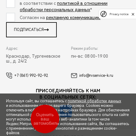
в соответствии с
политикой в отношении
обработки персональных данных
*
Privacy notice
Согласен на
рекламную коммуникацию
*
ПОДПИСАТЬСЯ
Адрес:
Режим работы:
Краснодар, Тургеневское
пн-вс: 08:00-19:00
ш., д. 24/2
+7 (861) 992-92-92
info@rvservice-k.ru
ПРИСОЕДИНЯЙТЕСЬ К НАМ
В СОЦИАЛЬНЫХ СЕТЯХ:
Используя сайт, вы соглашаетесь с
политикой обработки данных
и использованием cookies вашего браузера. Cookies можно
отключить в любой момент в настройках браузера. Для обеспечения
Оценить
оптимальной работы и улучшения пользовательского опыта на сайте
ваш
могут использоваться системы веб-аналитики (в том числе
автомобиль
СПЕЦПРЕДЛОЖЕНИЯ
Яндекс.Метрика). Продолжая использование сайта, Вы соглашаетесь
с применением указанных технологий и размещением cookie-
файлов.