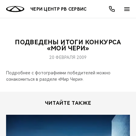
ЧЕРИ ЦЕНТР РВ СЕРВИС
ПОДВЕДЕНЫ ИТОГИ КОНКУРСА
ОНЛАЙН СЕРВИСЫ
ПОКУПАТЕЛЯМ
ВЛАДЕЛЬЦАМ
О КОМПАНИИ
МИР CHERY
МОДЕЛИ
АКЦИИ
«МОЙ ЧЕРИ»
20 ФЕВРАЛЯ 2009
ВЫБОР И ПОКУПКА
СЕРВИС
АКСЕССУАРЫ
ВЫГОДЫ И АКЦИИ
ВЫБОР И ПОКУПКА
О НАС
ВСЕ МОДЕЛИ
Подробнее с фотографиями победителей можно
КРЕДИТ И СТРАХОВАНИЕ
ЗАПЧАСТИ И АКСЕССУАРЫ
О БРЕНДЕ
КРЕДИТ
МЫ В СОЦСЕТЯХ
ознакомиться в разделе «Мир Чери».
КРОССОВЕРЫ
ПОДДЕРЖКА
CHERY В СОЦСЕТЯХ
СЕДАНЫ
ЧИТАЙТЕ ТАКЖЕ
CHERY CONNECT
ЛЮДИ CHERY
НОВИНКИ
БЛАГОТВОРИТЕЛЬНОСТЬ