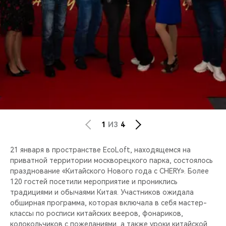
CHERY REMOTE
CHERY И СПОРТ
НАШИ МЕРОПРИЯТИЯ
ВИДЕООБЗОРЫ
CHERY ДЛЯ ДЕТЕЙ
1
ИЗ
4
21 января в пространстве EcoLoft, находящемся на
приватной территории москворецкого парка, состоялось
празднование «Китайского Нового года с CHERY». Более
120 гостей посетили мероприятие и прониклись
традициями и обычаями Китая. Участников ожидала
обширная программа, которая включала в себя мастер-
классы по росписи китайских вееров, фонариков,
колокольчиков с пожеланиями, а также уроки китайской