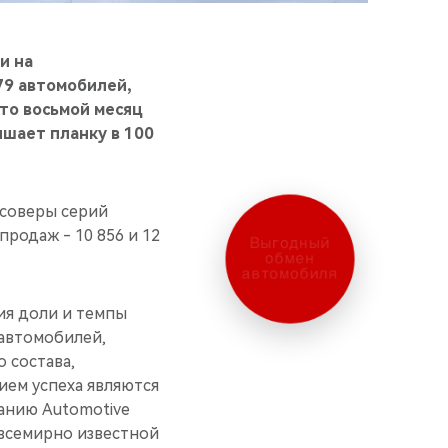
и на
79 автомобилей,
это восьмой месяц
ышает планку в 100
ссоверы серий
продаж - 10 856 и 12
Выгодный
обмен
автомобиля
ия доли и темпы
 автомобилей,
 состава,
ем успеха являются
ванию Automotive
, всемирно известной