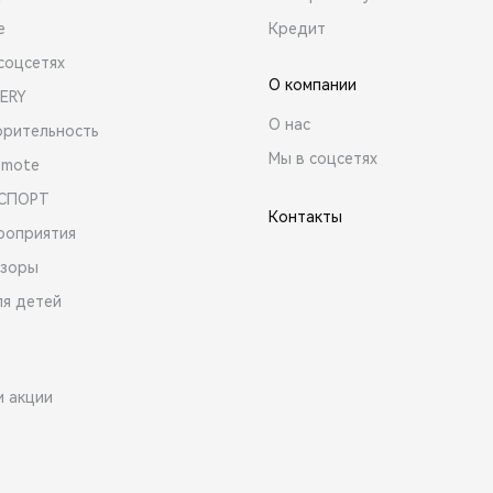
е
Кредит
соцсетях
О компании
ERY
О нас
орительность
Мы в соцсетях
emote
 СПОРТ
Контакты
роприятия
зоры
ля детей
и акции