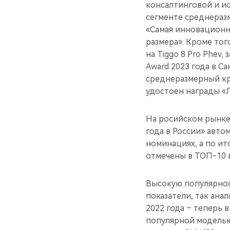
консалтинговой и ис
сегменте среднераз
«Самая инновационн
размера». Кроме тог
на Tiggo 8 Pro Phev
Award 2023 года в С
среднеразмерный кр
удостоен награды «Л
На росийском рынке
года в России» авто
номинациях, а по ит
отмечены в ТОП-10 в
Высокую популярнос
показатели, так ана
2022 года – теперь 
популярной моделью