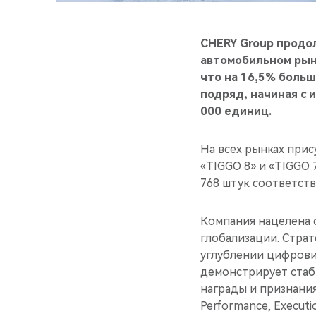
CHERY
Group продо
автомобильном рынк
что на 16,5% больш
подряд, начиная с 
000 единиц.
На всех рынках при
«TIGGO 8» и «TIGGO 
768 штук соответств
Компания нацелена с
глобализации. Стра
углублении цифровиз
демонстрирует стаб
награды и признания
Performance, Execut