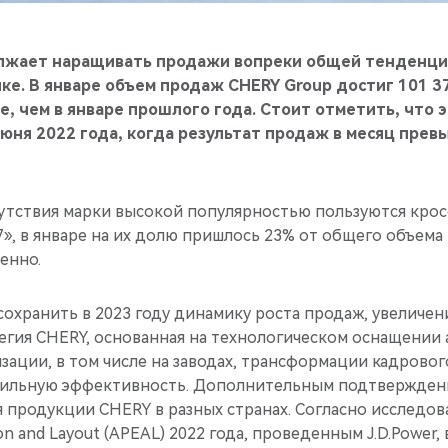
лжает наращивать продажи вопреки общей тенденци
е. В январе объем продаж CHERY Group достиг 101 3
е, чем в январе прошлого года. Стоит отметить, что 
июня 2022 года, когда результат продаж в месяц прев
сутствия марки высокой популярностью пользуются кро
7», в январе на их долю пришлось 23% от общего объема 
енно.
охранить в 2023 году динамику роста продаж, увеличен
тегия CHERY, основанная на технологическом оснащении
ации, в том числе на заводах, трансформации кадрового
ильную эффективность. Дополнительным подтверждени
 продукции CHERY в разных странах. Согласно исследо
ion and Layout (APEAL) 2022 года, проведенным J.D.Power