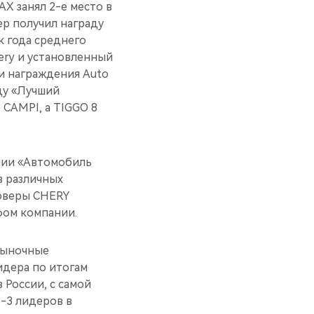
X занял 2-е место в
ер получил награду
к года среднего
ery и установленный
ии награждения Auto
аду «Лучший
CAMPI, а TIGGO 8
мии «Автомобиль
в различных
соверы CHERY
фом компании.
рыночные
идера по итогам
 России, с самой
-3 лидеров в