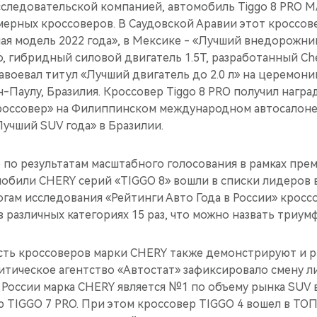
следовательской компанией, автомобиль Tiggo 8 PRO MA
мерных кроссоверов. В Саудовской Аравии этот кроссов
ая модель 2022 года», в Мексике - «Лучший внедорожни
о, гибридный силовой двигатель 1.5T, разработанный Ch
, завоевал титул «Лучший двигатель до 2.0 л» на церемон
ан-Паулу, Бразилия. Кроссовер Tiggo 8 PRO получил нагр
оссовер» на Филиппинском международном автосалоне 
учший SUV года» в Бразилии.
 по результатам масштабного голосования в рамках пре
мобили CHERY серий «TIGGO 8» вошли в списки лидеров 
огам исследования «Рейтинги Авто Года в России» крос
 различных категориях 15 раз, что можно назвать триум
ть кроссоверов марки CHERY также демонстрируют и 
литическое агентство «Автостат» зафиксировало смену л
в России марка CHERY является №1 по объему рынка SUV в
 TIGGO 7 PRO. При этом кроссовер TIGGO 4 вошел в ТОП