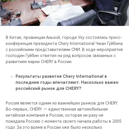
CHERY REMOTE
CHERY И СПОРТ
НАШИ МЕРОПРИЯТИЯ
В Китае, провинции Аньхой, городе Уху состоялась пресс-
конференция президента Chery International Чжан Гуйбина
ВИДЕООБЗОРЫ
с российскими представителями СМИ. В ходе мероприятия
господин Гуйбин ответил на ряд вопросов связанных с
CHERY ДЛЯ ДЕТЕЙ
развитием марки CHERY в России.
Результаты развития Chery International в
последние годы впечатляют. Насколько важен
российский рынок для CHERY?
Россия является одним из важнейших рынков для CHERY.
Во-первых, CHERY — единственная автомобильная
китайская компания в России, которая ни разу не
покидала Россию с момента своего начала работы в 2005
году. За это время в России уже было несколько