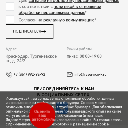
Даю
согласие на обработку персональных данных
в соответствии с
политикой в отношении
обработки персональных данных
*
Согласен на
рекламную коммуникацию
*
ПОДПИСАТЬСЯ
Адрес:
Режим работы:
Краснодар, Тургеневское
пн-вс: 08:00-19:00
ш., д. 24/2
+7 (861) 992-92-92
info@rvservice-k.ru
ПРИСОЕДИНЯЙТЕСЬ К НАМ
В СОЦИАЛЬНЫХ СЕТЯХ:
Используя сайт, вы соглашаетесь с
политикой обработки данных
и использованием cookies вашего браузера. Cookies можно
отключить в любой момент в настройках браузера. Для обеспечения
оптимальной работы и улучшения пользовательского опыта на сайте
Оценить
ваш
могут использоваться системы веб-аналитики (в том числе
автомобиль
СПЕЦПРЕДЛОЖЕНИЯ
Яндекс.Метрика). Продолжая использование сайта, Вы соглашаетесь
с применением указанных технологий и размещением cookie-