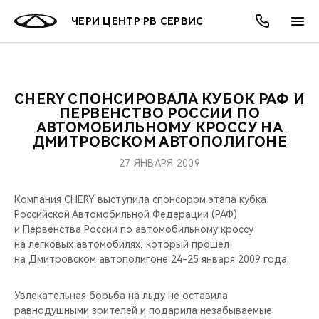
ЧЕРИ ЦЕНТР РВ СЕРВИС
CHERY СПОНСИРОВАЛА КУБОК РАФ И
ОНЛАЙН СЕРВИСЫ
ПОКУПАТЕЛЯМ
ВЛАДЕЛЬЦАМ
О КОМПАНИИ
МИР CHERY
МОДЕЛИ
АКЦИИ
ПЕРВЕНСТВО РОССИИ ПО
АВТОМОБИЛЬНОМУ КРОССУ НА
ДМИТРОВСКОМ АВТОПОЛИГОНЕ
ВЫБОР И ПОКУПКА
СЕРВИС
АКСЕССУАРЫ
ВЫГОДЫ И АКЦИИ
ВЫБОР И ПОКУПКА
О НАС
ВСЕ МОДЕЛИ
27 ЯНВАРЯ 2009
КРЕДИТ И СТРАХОВАНИЕ
ЗАПЧАСТИ И АКСЕССУАРЫ
О БРЕНДЕ
КРЕДИТ
МЫ В СОЦСЕТЯХ
КРОССОВЕРЫ
Компания CHERY выступила спонсором этапа кубка
ПОДДЕРЖКА
CHERY В СОЦСЕТЯХ
Российской Автомобильной Федерации (РАФ)
и Первенства России по автомобильному кроссу
СЕДАНЫ
на легковых автомобилях, который прошел
CHERY CONNECT
ЛЮДИ CHERY
на Дмитровском автополигоне 24-25 января 2009 года.
НОВИНКИ
БЛАГОТВОРИТЕЛЬНОСТЬ
Увлекательная борьба на льду не оставила
равнодушными зрителей и подарила незабываемые