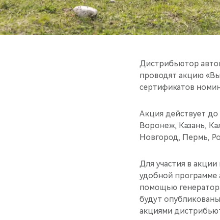
Дистрибьютор автом
проводят акцию «Вы
сертификатов номина
Акция действует до 
Воронеж, Казань, К
Новгород, Пермь, Ро
Для участия в акци
удобной программе а
помощью генератора
будут опубликованы 
акциями дистрибьют