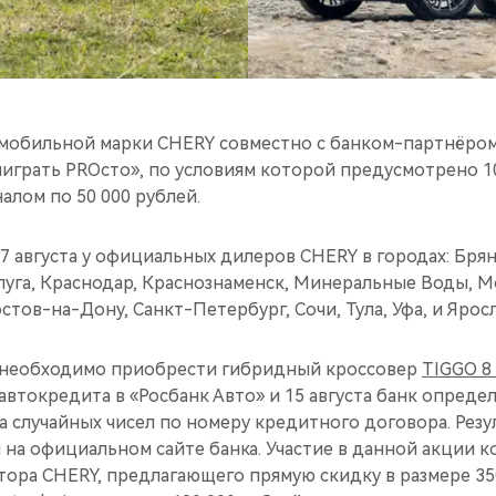
обильной марки CHERY совместно с банком-партнёром
играть PROсто», по условиям которой предусмотрено 1
лом по 50 000 рублей.
7 августа у официальных дилеров CHERY в городах: Брян
алуга, Краснодар, Краснознаменск, Минеральные Воды, 
стов-на-Дону, Санкт-Петербург, Сочи, Тула, Уфа, и Яросл
и необходимо приобрести гибридный кроссовер
TIGGO 8
втокредита в «Росбанк Авто» и 15 августа банк опреде
 случайных чисел по номеру кредитного договора. Рез
на официальном сайте банка. Участие в данной акции к
ора CHERY, предлагающего прямую скидку в размере 35