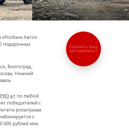
 «Росбанк Авто»
0 подарочных
Оценить ваш
автомобиль?
ск, Волгоград,
Москва, Нижний
авль.
 PRO e+
по любой
лит победителей с
ультаты розыгрыша
омбинируется с
0 000 рублей или