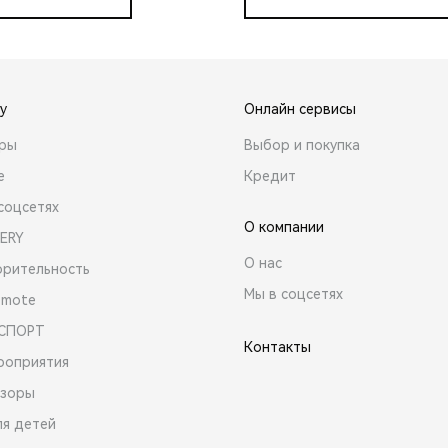
y
Онлайн сервисы
ары
Выбор и покупка
е
Кредит
соцсетях
О компании
ERY
О нас
орительность
Мы в соцсетях
emote
 СПОРТ
Контакты
роприятия
зоры
ля детей