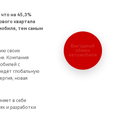
 что на 45,3%
рвого квартала
мобиля, тем самым
Выгодный
обмен
ию своих
автомобиля
не. Компания
мобилей с
ведёт глобальную
ергия, новая
няет в себе
ях и разработки