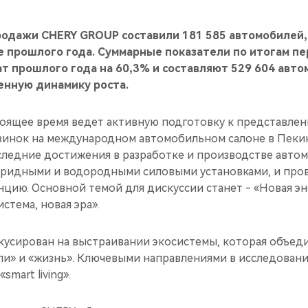
родажи CHERY GROUP составили 181 585 автомобилей,
е прошлого года. Суммарные показатели по итогам пе
т прошлого года на 60,3% и составляют 529 604 авто
енную динамику роста.
оящее время ведет активную подготовку к представлен
винок на международном автомобильном салоне в Пеки
следние достижения в разработке и производстве авто
бридными и водородными силовыми установками, и про
цию. Основной темой для дискуссии станет - «Новая эн
стема, новая эра».
усирован на выстраивании экосистемы, которая объеди
ли» и «жизнь». Ключевыми направлениями в исследовани
smart living».