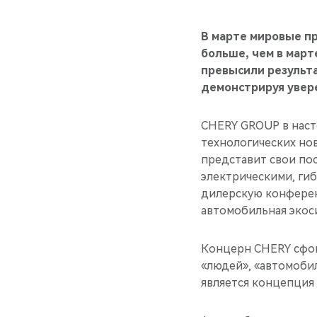
В марте мировые п
больше, чем в март
превысили результа
демонстрируя увер
CHERY GROUP в наст
технологических но
представит свои по
электрическими, ги
дилерскую конферен
автомобильная экоси
Концерн CHERY сфок
«людей», «автомоби
является концепция «