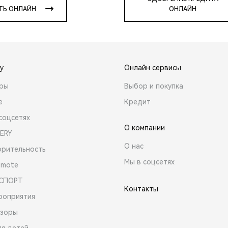
ТЬ ОНЛАЙН
ОНЛАЙН
y
Онлайн сервисы
ары
Выбор и покупка
е
Кредит
соцсетях
О компании
ERY
О нас
орительность
Мы в соцсетях
emote
 СПОРТ
Контакты
роприятия
зоры
ля детей