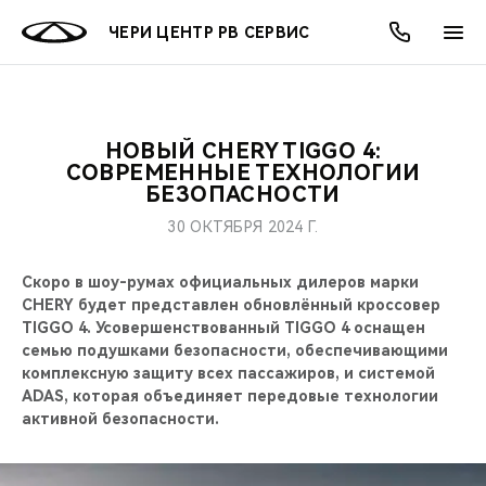
ЧЕРИ ЦЕНТР РВ СЕРВИС
НОВЫЙ CHERY TIGGO 4:
ОНЛАЙН СЕРВИСЫ
ПОКУПАТЕЛЯМ
ВЛАДЕЛЬЦАМ
О КОМПАНИИ
МИР CHERY
МОДЕЛИ
АКЦИИ
СОВРЕМЕННЫЕ ТЕХНОЛОГИИ
БЕЗОПАСНОСТИ
ВЫБОР И ПОКУПКА
СЕРВИС
АКСЕССУАРЫ
ВЫГОДЫ И АКЦИИ
ВЫБОР И ПОКУПКА
О НАС
ВСЕ МОДЕЛИ
30 ОКТЯБРЯ 2024 Г.
КРЕДИТ И СТРАХОВАНИЕ
ЗАПЧАСТИ И АКСЕССУАРЫ
О БРЕНДЕ
КРЕДИТ
МЫ В СОЦСЕТЯХ
Скоро в шоу-румах официальных дилеров марки
КРОССОВЕРЫ
CHERY будет представлен обновлённый кроссовер
ПОДДЕРЖКА
CHERY В СОЦСЕТЯХ
TIGGO 4. Усовершенствованный TIGGO 4 оснащен
СЕДАНЫ
семью подушками безопасности, обеспечивающими
комплексную защиту всех пассажиров, и системой
CHERY CONNECT
ЛЮДИ CHERY
ADAS, которая объединяет передовые технологии
НОВИНКИ
активной безопасности.
БЛАГОТВОРИТЕЛЬНОСТЬ