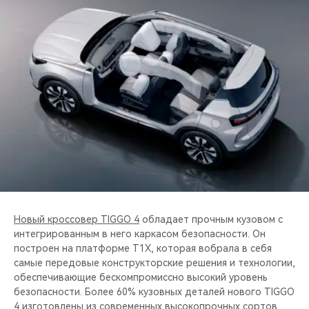
CHERY REMOTE
CHERY И СПОРТ
НАШИ МЕРОПРИЯТИЯ
ВИДЕООБЗОРЫ
CHERY ДЛЯ ДЕТЕЙ
Новый кроссовер TIGGO 4
обладает прочным кузовом с
интегрированным в него каркасом безопасности. Он
построен на платформе T1X, которая вобрала в себя
самые передовые конструкторские решения и технологии,
обеспечивающие бескомпромиссно высокий уровень
безопасности. Более 60% кузовных деталей нового TIGGO
4 изготовлены из современных высокопрочных сортов