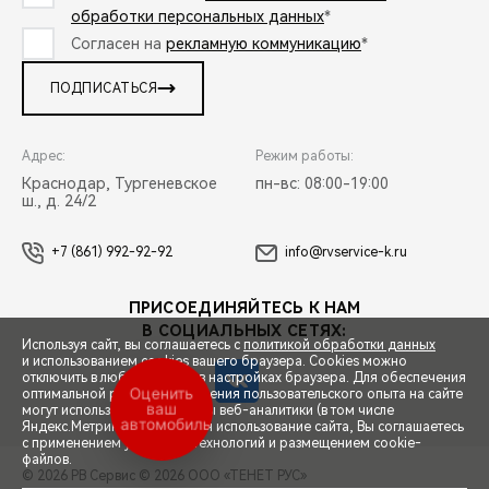
обработки персональных данных
*
Согласен на
рекламную коммуникацию
*
ПОДПИСАТЬСЯ
Адрес:
Режим работы:
Краснодар, Тургеневское
пн-вс: 08:00-19:00
ш., д. 24/2
+7 (861) 992-92-92
info@rvservice-k.ru
ПРИСОЕДИНЯЙТЕСЬ К НАМ
В СОЦИАЛЬНЫХ СЕТЯХ:
Используя сайт, вы соглашаетесь с
политикой обработки данных
и использованием cookies вашего браузера. Cookies можно
отключить в любой момент в настройках браузера. Для обеспечения
Оценить
оптимальной работы и улучшения пользовательского опыта на сайте
ваш
могут использоваться системы веб-аналитики (в том числе
автомобиль
СПЕЦПРЕДЛОЖЕНИЯ
Яндекс.Метрика). Продолжая использование сайта, Вы соглашаетесь
с применением указанных технологий и размещением cookie-
файлов.
© 2026 РВ Сервис
© 2026 ООО «ТЕНЕТ РУС»
ЗАПИСЬ НА ТЕСТ-ДРАЙВ