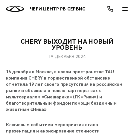
ЧЕРИ ЦЕНТР РВ СЕРВИС
CHERY ВЫХОДИТ НА НОВЫЙ
ОНЛАЙН СЕРВИСЫ
ПОКУПАТЕЛЯМ
ВЛАДЕЛЬЦАМ
О КОМПАНИИ
МИР CHERY
МОДЕЛИ
АКЦИИ
УРОВЕНЬ
19 ДЕКАБРЯ 2024
ВЫБОР И ПОКУПКА
СЕРВИС
АКСЕССУАРЫ
ВЫГОДЫ И АКЦИИ
ВЫБОР И ПОКУПКА
О НАС
ВСЕ МОДЕЛИ
16 декабря в Москве, в новом пространстве TAU
КРЕДИТ И СТРАХОВАНИЕ
ЗАПЧАСТИ И АКСЕССУАРЫ
О БРЕНДЕ
КРЕДИТ
МЫ В СОЦСЕТЯХ
компания CHERY в торжественной обстановке
КРОССОВЕРЫ
отметила 19 лет своего присутствия на российском
ПОДДЕРЖКА
CHERY В СОЦСЕТЯХ
рынке и объявила о новых партнерствах с
СЕДАНЫ
мультсериалом «Смешарики» (ГК «Рики») и
благотворительным фондом помощи бездомным
CHERY CONNECT
ЛЮДИ CHERY
животным «Ника».
НОВИНКИ
БЛАГОТВОРИТЕЛЬНОСТЬ
Ключевым событием мероприятия стала
презентация и анонсирование стоимости