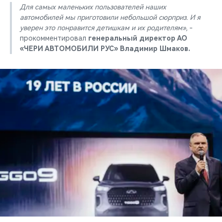
Для самых маленьких пользователей наших
автомобилей мы приготовили небольшой сюрприз. И я
уверен это понравится детишкам и их родителям»,
-
прокомментировал
генеральный директор АО
«ЧЕРИ АВТОМОБИЛИ РУС» Владимир Шмаков.