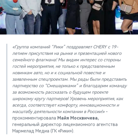
«Группа компаний “Рики” поздравляет CHERY с 19-
летием присутствия на рынке и презентацией нового
семейного флагмана! Мы видим интерес со стороны
гостей мероприятия, не только к представленным
новинкам авто, но и к социальной повестке и
заявленным спецпроектам. Мы рады были представить
партнерство со “Смешариками” и благодарим команду
за возможность рассказать о будущем проекте
широкому кругу партнеров! Уровень мероприятия, как
всегда, соответствует комфорту, инновационности и
масштабу деятельности компании в России!»
-
прокомментировала
Майя Москвичева,
генеральный директор лицензионного агентства
Мармелад Медиа (ГК «Рики»).