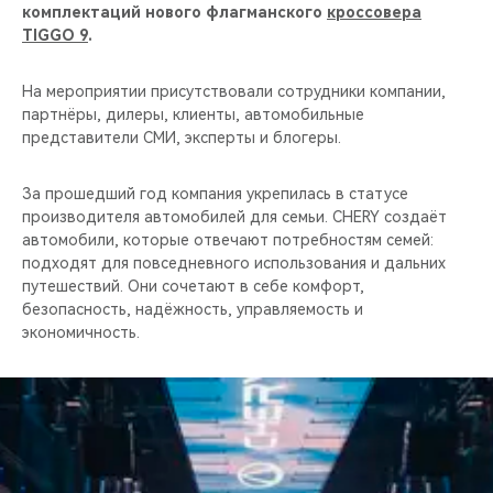
CHERY REMOTE
комплектаций нового флагманского
кроссовера
TIGGO 9
.
CHERY И СПОРТ
На мероприятии присутствовали сотрудники компании,
партнёры, дилеры, клиенты, автомобильные
НАШИ МЕРОПРИЯТИЯ
представители СМИ, эксперты и блогеры.
ВИДЕООБЗОРЫ
За прошедший год компания укрепилась в статусе
производителя автомобилей для семьи. CHERY создаёт
CHERY ДЛЯ ДЕТЕЙ
автомобили, которые отвечают потребностям семей:
подходят для повседневного использования и дальних
путешествий. Они сочетают в себе комфорт,
безопасность, надёжность, управляемость и
экономичность.