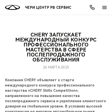
ЧЕРИ ЦЕНТР РВ СЕРВИС
CHERY ЗАПУСКАЕТ
ОНЛАЙН СЕРВИСЫ
ПОКУПАТЕЛЯМ
ВЛАДЕЛЬЦАМ
О КОМПАНИИ
МИР CHERY
МОДЕЛИ
АКЦИИ
МЕЖДУНАРОДНЫЙ КОНКУРС
ПРОФЕССИОНАЛЬНОГО
МАСТЕРСТВА В СФЕРЕ
ВЫБОР И ПОКУПКА
СЕРВИС
АКСЕССУАРЫ
ВЫГОДЫ И АКЦИИ
ВЫБОР И ПОКУПКА
О НАС
ВСЕ МОДЕЛИ
ПОСЛЕПРОДАЖНОГО
ОБСЛУЖИВАНИЯ
КРЕДИТ И СТРАХОВАНИЕ
ЗАПЧАСТИ И АКСЕССУАРЫ
О БРЕНДЕ
КРЕДИТ
МЫ В СОЦСЕТЯХ
КРОССОВЕРЫ
26 МАРТА 2025
ПОДДЕРЖКА
CHERY В СОЦСЕТЯХ
Компания CHERY объявляет о старте
СЕДАНЫ
международного конкурса профессионального
CHERY CONNECT
ЛЮДИ CHERY
мастерства «CHERY Skills Competition»,
направленного на повышение качества
НОВИНКИ
БЛАГОТВОРИТЕЛЬНОСТЬ
послепродажного сервиса и укрепление клиентского
доверия на глобальном уровне. В условиях высокой
конкуренции на мировом автомобильном рынке