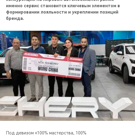
CHERY REMOTE
именно сервис становится ключевым элементом в
формировании лояльности и укреплении позиций
CHERY И СПОРТ
бренда.
НАШИ МЕРОПРИЯТИЯ
ВИДЕООБЗОРЫ
CHERY ДЛЯ ДЕТЕЙ
Под девизом «100% мастерства, 100%