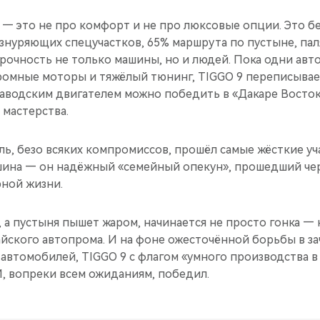
» — это не про комфорт и не про люксовые опции. Это 
изнуряющих спецучастков, 65% маршрута по пустыне, па
прочность не только машины, но и людей. Пока одни ав
ромные моторы и тяжёлый тюнинг, TIGGO 9 переписывае
 заводским двигателем можно победить в «Дакаре Вост
 мастерства.
, безо всяких компромиссов, прошёл самые жёсткие уча
шина — он надёжный «семейный опекун», прошедший чер
рной жизни.
 а пустыня пышет жаром, начинается не просто гонка — 
айского автопрома. И на фоне ожесточённой борьбы в за
втомобилей, TIGGO 9 с флагом «умного производства в 
И, вопреки всем ожиданиям, победил.