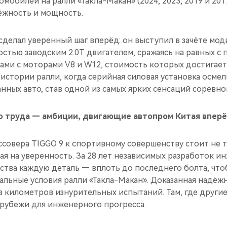
омобилей на ралли «Такла-Макан» (2024, 2023, 2019 и 20
ёжность и мощность.
 сделал уверенный шаг вперёд: он выступил в зачёте м
остью заводским 2.0T двигателем, сражаясь на равных 
ми с моторами V8 и W12, стоимость которых достигает
 истории ралли, когда серийная силовая установка осме
ных авто, став одной из самых ярких сенсаций соревно
о труда — амбиции, двигающие автопром Китая впер
ссовера TIGGO 9 к спортивному совершенству стоит не 
ая на уверенность. За 28 лет независимых разработок 
ства каждую деталь — вплоть до последнего болта, что
альные условия ралли «Такла-Макан». Доказанная надёж
 километров изнурительных испытаний. Там, где другие
рубежи для инженерного прогресса.