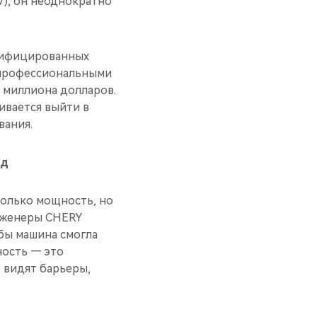
17), он неоднократно
одифицированных
с профессиональными
 миллиона долларов.
ливается выйти в
вания.
ёд
только мощность, но
инженеры CHERY
бы машина смогла
ность — это
 видят барьеры,