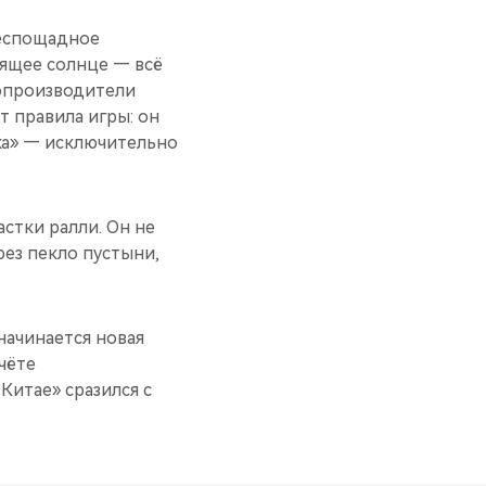
беспощадное
лящее солнце — всё
топроизводители
т правила игры: он
ока» — исключительно
стки ралли. Он не
ез пекло пустыни,
начинается новая
чёте
Китае» сразился с