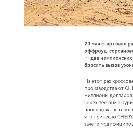
20 мая стартовал р
оффроуд-соревнова
— два чемпионских 
бросить вызов уже 
На этот раз кроссо
производства от CH
миллионы долларов.
через песчаные бури
вновь доказала свою
что принесло CHERY 
зачёте модифициров