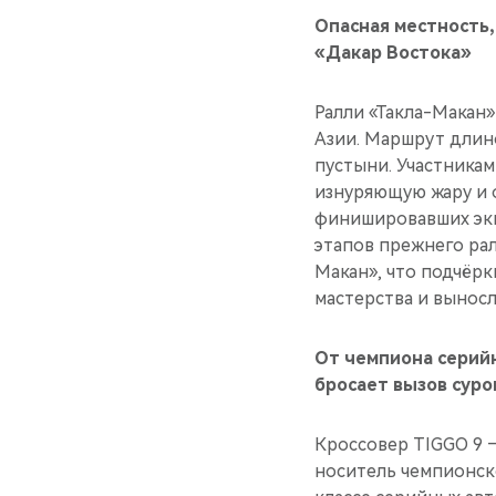
Опасная местность
«Дакар Востока»
Ралли «Такла-Макан
Азии. Маршрут длино
пустыни. Участникам
изнуряющую жару и о
финишировавших эки
этапов прежнего рал
Макан», что подчёрк
мастерства и выносл
От чемпиона серийн
бросает вызов суро
Кроссовер TIGGO 9 
носитель чемпионск