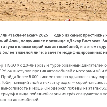
алли «Такла-Макан» 2025 — одно из самых престижных
ний Азии, получившее прозвище «Дакар Востока». За
титула в классе серийных автомобилей, и в этом году
в более тяжёлой лиге: в зачёте модифицированных м
вер TIGGO 9 с 2.0-литровым турбированным двигателем 
ERY, он выступил против автомобилей с моторами V8 и 
 Пройдя более 5 000 километров по «дьявольскому мар
, Гоби, палящий зной и нехватку воды — серийная силова
 выносливость и мощь. Он одержал победы на этапах SS2
триумф в виде победной серии из трёх спецучастков по
анных автомобилей.