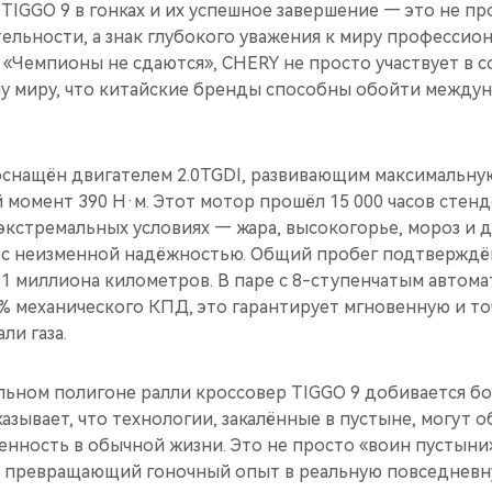
TIGGO 9 в гонках и их успешное завершение — это не п
ельности, а знак глубокого уважения к миру профессио
«Чемпионы не сдаются», CHERY не просто участвует в 
у миру, что китайские бренды способны обойти междун
оснащён двигателем 2.0TGDI, развивающим максимальну
 момент 390 Н·м. Этот мотор прошёл 15 000 часов стен
экстремальных условиях — жара, высокогорье, мороз и 
то с неизменной надёжностью. Общий пробег подтвержд
11 миллиона километров. В паре с 8-ступенчатым автома
 механического КПД, это гарантирует мгновенную и т
ли газа.
льном полигоне ралли кроссовер TIGGO 9 добивается бо
оказывает, что технологии, закалённые в пустыне, могут 
енность в обычной жизни. Это не просто «воин пустыни
 превращающий гоночный опыт в реальную повседневн