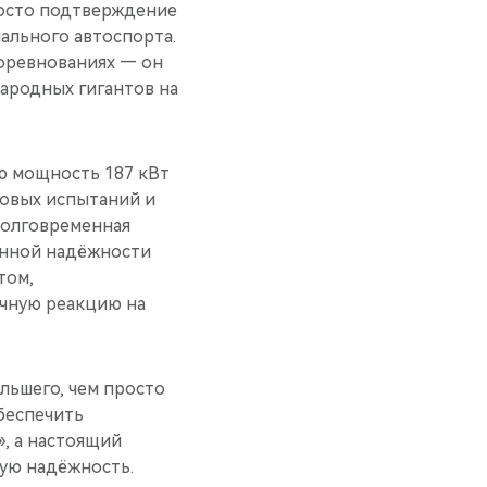
росто подтверждение
нального автоспорта.
соревнованиях — он
ародных гигантов на
ю мощность 187 кВт
довых испытаний и
долговременная
ённой надёжности
том,
очную реакцию на
льшего, чем просто
обеспечить
», а настоящий
ую надёжность.