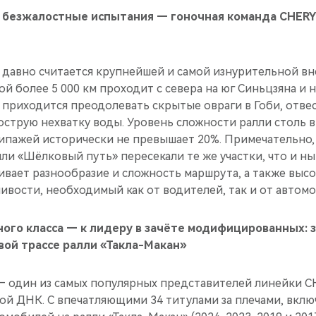
, безжалостные испытания — гоночная команда CHERY
» давно считается крупнейшей и самой изнурительной в
й более 5 000 км проходит с севера на юг Синьцзяна и н
 приходится преодолевать скрытые овраги в Гоби, отве
струю нехватку воды. Уровень сложности ралли столь в
пажей исторически не превышает 20%. Примечательно,
ли «Шёлковый путь» пересекали те же участки, что и ны
ивает разнообразие и сложность маршрута, а также выс
ивости, необходимый как от водителей, так и от автомо
ого класса — к лидеру в зачёте модифицированных: 
вой трассе ралли «Такла-Макан»
— один из самых популярных представителей линейки C
ой ДНК. С впечатляющими 34 титулами за плечами, вклю