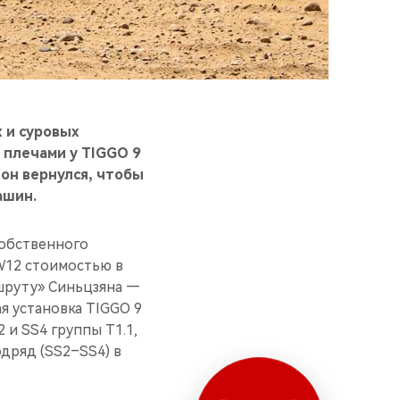
 и суровых
 плечами у TIGGO 9
 он вернулся, чтобы
ашин.
собственного
W12 стоимостью в
шруту» Синьцзяна —
я установка TIGGO 9
 и SS4 группы T1.1,
дряд (SS2–SS4) в