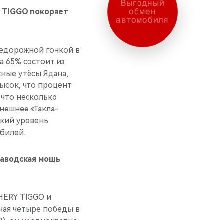
Выгодный
обмен
 TIGGO покоряет
автомобиля
недорожной гонкой в
а 65% состоит из
сные утёсы Ядана,
ысок, что процент
 что несколько
нешнее «Такла-
окий уровень
билей.
заводская мощь
HERY TIGGO и
чая четыре победы в