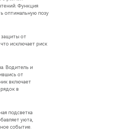
чтений. Функция
ть оптимальную позу
 защиты от
 что исключает риск
а. Водитель и
ившись от
ник включает
орядок в
ная подсветка
бавляет уюта,
тное событие.