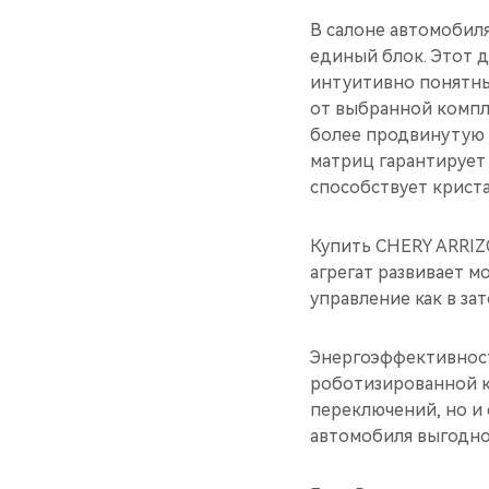
В салоне автомобил
единый блок. Этот 
интуитивно понятны
от выбранной компл
более продвинутую 
матриц гарантирует 
способствует криста
Купить CHERY ARRIZO
агрегат развивает м
управление как в за
Энергоэффективност
роботизированной ко
переключений, но и
автомобиля выгодно