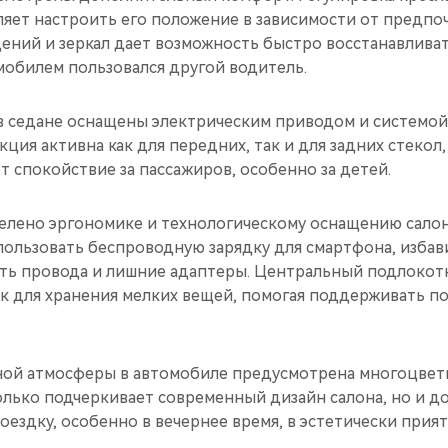
ляет настроить его положение в зависимости от предпо
дений и зеркал дает возможность быстро восстанавлива
омобилем пользовался другой водитель.
 седане оснащены электрическим приводом и системой
кция активна как для передних, так и для задних стекол,
т спокойствие за пассажиров, особенно за детей.
елено эргономике и технологическому оснащению салон
пользовать беспроводную зарядку для смартфона, избав
ть провода и лишние адаптеры. Центральный подлокот
к для хранения мелких вещей, помогая поддерживать п
ной атмосферы в автомобиле предусмотрена многоцвет
олько подчеркивает современный дизайн салона, но и до
ездку, особенно в вечернее время, в эстетически прия