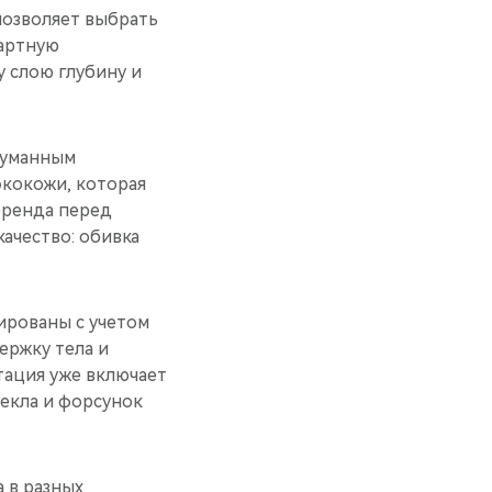
позволяет выбрать
дартную
 слою глубину и
думанным
экокожи, которая
бренда перед
ачество: обивка
ированы с учетом
ержку тела и
тация уже включает
текла и форсунок
 в разных