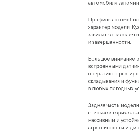
автомобиля запомин
Профиль автомобил
характер модели. К
зависит от конкрет
и завершенности.
Большое внимание р
встроенными датчик
оперативно реагиров
складывания и функ
в любых погодных ус
Задняя часть модел
стильной горизонта
массивным и устойч
агрессивности и ди