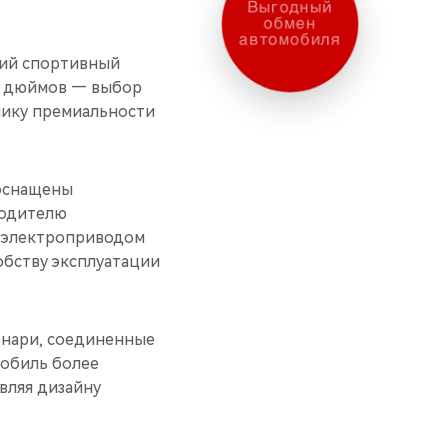
Выгодный
обмен
автомобиля
щий спортивный
18 дюймов — выбор
лику премиальности
 оснащены
водителю
с электроприводом
обству эксплуатации
онари, соединенные
мобиль более
вляя дизайну