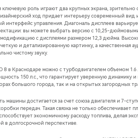
я ключевую роль играют два крупных экрана, зрительно
дизайнерский ход придает интерьеру современный вид 
й интерфейс управления. Диагональ дисплеев варьируе
ектации: вы можете выбрать версию с 10,25-дюймовым
модификацию с дисплеями размером 12,3 дюйма. Высок
четкую и детализированную картинку, а качественная а
льно чистому звуку.
 8 в Краснодаре можно с турбодвигателем объемом 1.6 
ощность 150 л.с., что гарантирует уверенную динамику 
торах большого города, так и на открытых загородных тра
ь машины достигается за счет союза двигателя и 7-сту
робки передач. Такая связка не только обеспечивает п
 способствует экономичному расходу топлива, делая эк
й в долгосрочной перспективе.