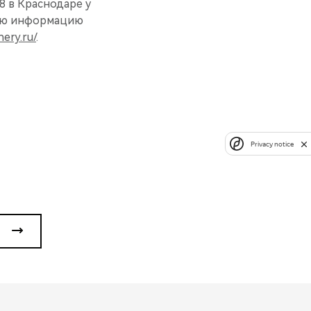
8 в Краснодаре у
ую информацию
hery.ru/
.
Privacy notice