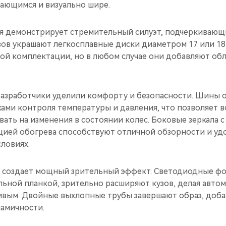
ающимся и визуально шире.
я демонстрирует стремительный силуэт, подчеркиваю
узов украшают легкосплавные диски диаметром 17 или 
ной комплектации, но в любом случае они добавляют об
азработчики уделили комфорту и безопасности. Шины
ами контроля температуры и давления, что позволяет 
ать на изменения в состоянии колес. Боковые зеркала 
цией обогрева способствуют отличной обзорности и уд
ловиях.
и создает мощный зрительный эффект. Светодиодные ф
льной планкой, зрительно расширяют кузов, делая авто
ивым. Двойные выхлопные трубы завершают образ, доба
намичности.