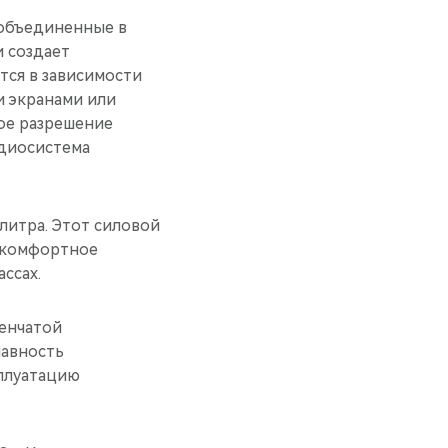
 объединенные в
и создает
тся в зависимости
и экранами или
ое разрешение
удиосистема
литра. Этот силовой
и комфортное
ссах.
пенчатой
лавность
сплуатацию