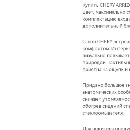
Купить CHERY ARRIZO
цвет, максимально 
комплектацию входи
дополнительный бле
Салон CHERY встреч
комфортом. Интерье
визуально повышает
природой. Тактильн
приятна на ощупь и 
Придано большое зн
анатомических особ
снижает утомляемос
обогрев сидений спе
стеклоомывателя.
Для водителя преду