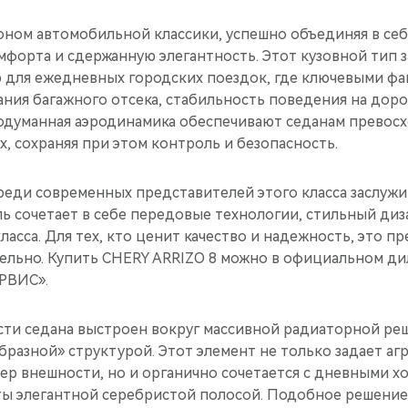
оном автомобильной классики, успешно объединяя в себ
мфорта и сдержанную элегантность. Этот кузовной тип 
 для ежедневных городских поездок, где ключевыми фа
ния багажного отсека, стабильность поведения на дорог
родуманная аэродинамика обеспечивают седанам превос
х, сохраняя при этом контроль и безопасность.
реди современных представителей этого класса заслуж
ь сочетает в себе передовые технологии, стильный диз
асса. Для тех, кто ценит качество и надежность, это 
ельно. Купить CHERY ARRIZO 8 можно в официальном д
РВИС».
сти седана выстроен вокруг массивной радиаторной ре
разной» структурой. Этот элемент не только задает аг
ер внешности, но и органично сочетается с дневными х
ы элегантной серебристой полосой. Подобное решение