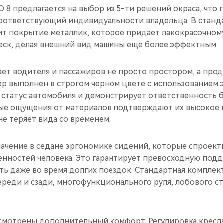
 8 предлагается на выбор из 5-ти решений окраса, что 
соответствующий индивидуальности владельца. В стан
т покрытие металлик, которое придает лакокрасочному
ск, делая внешний вид машины еще более эффектным.
ает водителя и пассажиров не просто простором, а про
р выполнен в строгом черном цвете с использованием 
 статус автомобиля и демонстрирует ответственность 
ые ощущения от материалов подтверждают их высокое к
не теряет вида со временем.
ачение в седане эргономике сидений, которые спроект
енностей человека. Это гарантирует превосходную подд
ть даже во время долгих поездок. Стандартная комплек
реди и сзади, многофункционального руля, лобового с
смотрены дополнительный комфорт. Регулировка кресла