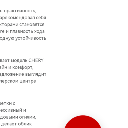
е практичность,
зарекомендовал себя
кторами становятся
е и плавность хода.
ходную устойчивость
ивает модель CHERY
айн и комфорт,
предложение выглядит
илерском центре
шетки с
рессивный и
одовыми огнями,
 делает облик