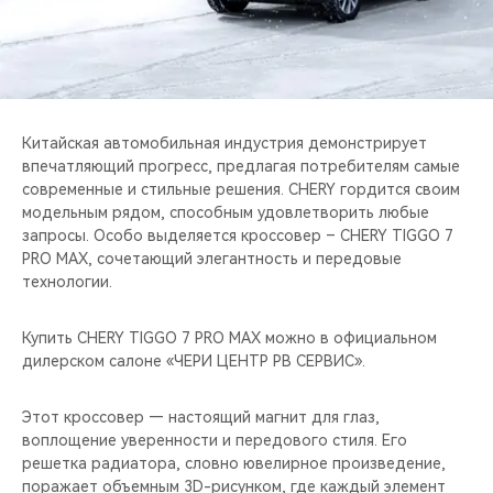
CHERY REMOTE
CHERY И СПОРТ
НАШИ МЕРОПРИЯТИЯ
Китайская автомобильная индустрия демонстрирует
впечатляющий прогресс, предлагая потребителям самые
ВИДЕООБЗОРЫ
современные и стильные решения. CHERY гордится своим
модельным рядом, способным удовлетворить любые
CHERY ДЛЯ ДЕТЕЙ
запросы. Особо выделяется кроссовер – CHERY TIGGO 7
PRO MAX, сочетающий элегантность и передовые
технологии.
Купить CHERY TIGGO 7 PRO MAX можно в официальном
дилерском салоне «ЧЕРИ ЦЕНТР РВ СЕРВИС».
Этот кроссовер — настоящий магнит для глаз,
воплощение уверенности и передового стиля. Его
решетка радиатора, словно ювелирное произведение,
поражает объемным 3D-рисунком, где каждый элемент