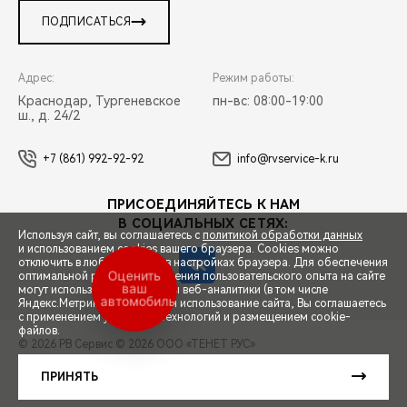
ПОДПИСАТЬСЯ
Адрес:
Режим работы:
Краснодар, Тургеневское
пн-вс: 08:00-19:00
ш., д. 24/2
+7 (861) 992-92-92
info@rvservice-k.ru
ПРИСОЕДИНЯЙТЕСЬ К НАМ
В СОЦИАЛЬНЫХ СЕТЯХ:
Используя сайт, вы соглашаетесь с
политикой обработки данных
и использованием cookies вашего браузера. Cookies можно
отключить в любой момент в настройках браузера. Для обеспечения
оптимальной работы и улучшения пользовательского опыта на сайте
Оценить
ваш
могут использоваться системы веб-аналитики (в том числе
автомобиль
СПЕЦПРЕДЛОЖЕНИЯ
Яндекс.Метрика). Продолжая использование сайта, Вы соглашаетесь
с применением указанных технологий и размещением cookie-
файлов.
© 2026 РВ Сервис
© 2026 ООО «ТЕНЕТ РУС»
ЗАПИСЬ НА ТЕСТ-ДРАЙВ
ПРАВОВАЯ ИНФОРМАЦИЯ
КОНТАКТЫ
КЛИЕНТСКАЯ ПОДДЕРЖКА
ПРИНЯТЬ
Сделано в ПЕРКС
РАСЧЕТ КРЕДИТА