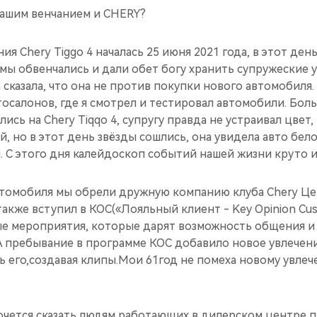
ашим венчанием и CHERY?
ия Chery Tiggo 4 началась 25 июня 2021 года, в этот ден
мы обвенчались и дали обет богу хранить супружеские у
а сказала, что она не против покупки нового автомобиля
осалонов, где я смотрел и тестировал автомобили. Бол
ись на Chery Tiqqo 4, супругу правда не устраивал цвет,
, но в этот день звёзды сошлись, она увидела авто бело
 С этого дня калейдоскоп событий нашей жизни круто и
томобиля мы обрели дружную компанию клуба Chery Це
 также вступил в КОС(«Лояльный клиент - Key Opinion Cu
ые мероприятия, которые дарят возможность общения и
А пребывание в программе КОС добавило новое увлечение
 его,создавая клипы.Мои 61год не помеха новому увле
очется сказать людям работающих в дилерском центре,п