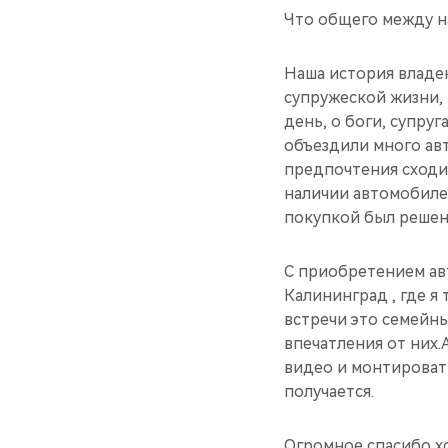
Что общего между н
Наша история владен
супружеской жизни, 
день, о боги, супруг
объездили много авт
предпочтения сходил
наличии автомобилей
покупкой был решен.
С приобретением ав
Калининград , где я
встречи это семейн
впечатления от них.
видео и монтировать
получается.
Огромное спасибо х