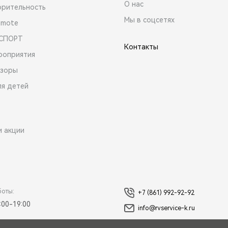
О нас
орительность
Мы в соцсетях
emote
 СПОРТ
Контакты
роприятия
зоры
ля детей
и акции
боты:
+7 (861) 992-92-92
:00-19:00
info@rvservice-k.ru