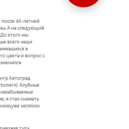
ь после 40-летней
зы. А на следующий
. До этого мы
ьше всего наши
 имевшихся в
го цвета и вопрос с
зменился.
нтр Автоград
stomer»). Клубные
 незабываемые
, я стал снимать
чению,уже неплохо
риезжая туда