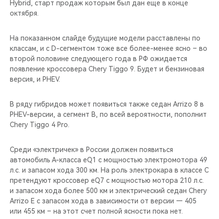
Hybrid, старт продаж которым был дан еще в конце
октября.
На показанном слайде будущие модели расставлены по
классам, и с D-сегментом тоже все более-менее ясно – во
второй половине следующего года в РФ ожидается
появление кроссовера Chery Tiggo 9. Будет и бензиновая
версия, и PHEV.
В ряду гибридов может появиться также седан Arrizo 8 в
PHEV-версии, а сегмент B, по всей вероятности, пополнит
Chery Tiggo 4 Pro.
Среди «электричек» в России должен появиться
автомобиль А-класса eQ1 с мощностью электромотора 49
л.с. и запасом хода 300 км. На роль электрокара в классе C
претендуют кроссовер eQ7 с мощностью мотора 210 л.с.
и запасом хода более 500 км и электрический седан Chery
Arrizo E с запасом хода в зависимости от версии — 405
или 455 км – на этот счет полной ясности пока нет.