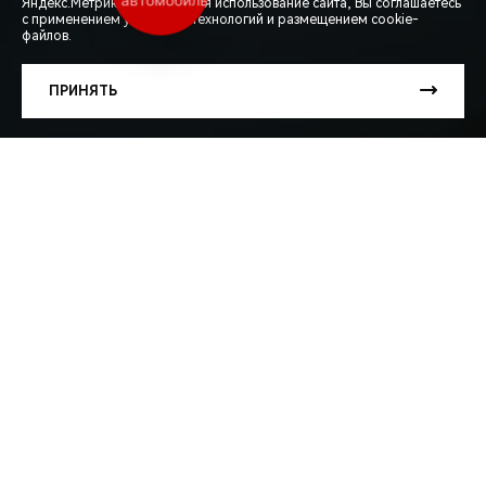
автомобиль
СПЕЦПРЕДЛОЖЕНИЯ
Яндекс.Метрика). Продолжая использование сайта, Вы соглашаетесь
с применением указанных технологий и размещением cookie-
файлов.
ЗАПИСЬ НА ТЕСТ-ДРАЙВ
ПРИНЯТЬ
РАСЧЕТ КРЕДИТА
Весна и лето — долгожданное время семейных
путешествий и поездок на природу. Мы хотим, чтобы в
дороге Вас сопровождали только приятные эмоции, а
каждый вдох приносил удовольствие.
Для Вашего комфорта разработан комплексный
пакет обслуживания системы кондиционирования,
который надёжно оставит жару и аллергию за
бортом Вашего автомобиля.