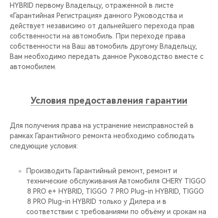
CHERY REMOTE
HYBRID первому Владельцу, отраженной в листе
«Гарантийная Регистрация» данного Руководства и
действует независимо от дальнейшего перехода прав
CHERY И СПОРТ
собственности на автомобиль. При переходе права
собственности на Ваш автомобиль другому Владельцу,
НАШИ МЕРОПРИЯТИЯ
Вам необходимо передать данное Руководство вместе с
автомобилем.
ВИДЕООБЗОРЫ
Условия предоставления гарантии
CHERY ДЛЯ ДЕТЕЙ
Для получения права на устранение неисправностей в
рамках Гарантийного ремонта необходимо соблюдать
следующие условия:
Производить Гарантийный ремонт, ремонт и
технические обслуживания Автомобиля CHERY TIGGO
8 PRO е+ HYBRID, TIGGO 7 PRO Plug-in HYBRID, TIGGO
8 PRO Plug-in HYBRID только у Дилера и в
соответствии с требованиями по объёму и срокам на