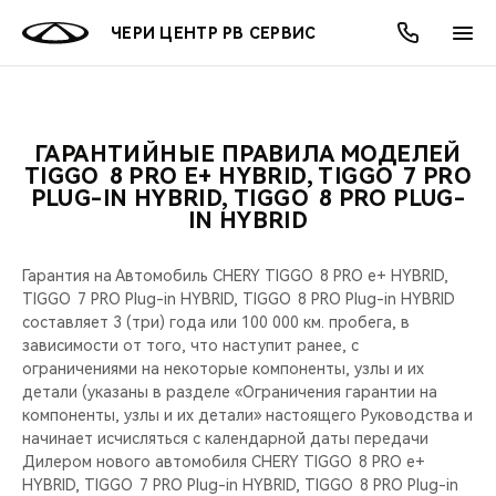
ЧЕРИ ЦЕНТР РВ СЕРВИС
ГАРАНТИЙНЫЕ ПРАВИЛА МОДЕЛЕЙ
ОНЛАЙН СЕРВИСЫ
ПОКУПАТЕЛЯМ
ВЛАДЕЛЬЦАМ
О КОМПАНИИ
МИР CHERY
МОДЕЛИ
АКЦИИ
TIGGO 8 PRO Е+ HYBRID, TIGGO 7 PRO
PLUG-IN HYBRID, TIGGO 8 PRO PLUG-
IN HYBRID
ВЫБОР И ПОКУПКА
СЕРВИС
АКСЕССУАРЫ
ВЫГОДЫ И АКЦИИ
ВЫБОР И ПОКУПКА
О НАС
ВСЕ МОДЕЛИ
КРЕДИТ И СТРАХОВАНИЕ
ЗАПЧАСТИ И АКСЕССУАРЫ
О БРЕНДЕ
КРЕДИТ
МЫ В СОЦСЕТЯХ
Гарантия на Автомобиль CHERY TIGGO 8 PRO е+ HYBRID,
КРОССОВЕРЫ
TIGGO 7 PRO Plug-in HYBRID, TIGGO 8 PRO Plug-in HYBRID
составляет 3 (три) года или 100 000 км. пробега, в
ПОДДЕРЖКА
CHERY В СОЦСЕТЯХ
зависимости от того, что наступит ранее, с
СЕДАНЫ
ограничениями на некоторые компоненты, узлы и их
CHERY CONNECT
ЛЮДИ CHERY
детали (указаны в разделе «Ограничения гарантии на
компоненты, узлы и их детали» настоящего Руководства и
НОВИНКИ
начинает исчисляться с календарной даты передачи
БЛАГОТВОРИТЕЛЬНОСТЬ
Дилером нового автомобиля CHERY TIGGO 8 PRO е+
HYBRID, TIGGO 7 PRO Plug-in HYBRID, TIGGO 8 PRO Plug-in