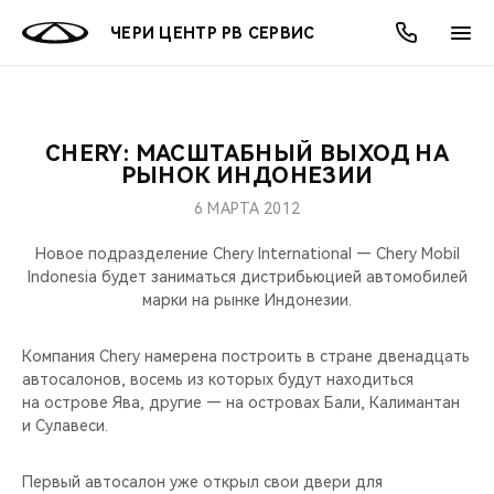
ЧЕРИ ЦЕНТР РВ СЕРВИС
CHERY: МАСШТАБНЫЙ ВЫХОД НА
ОНЛАЙН СЕРВИСЫ
ПОКУПАТЕЛЯМ
ВЛАДЕЛЬЦАМ
О КОМПАНИИ
МИР CHERY
МОДЕЛИ
АКЦИИ
РЫНОК ИНДОНЕЗИИ
6 МАРТА 2012
ВЫБОР И ПОКУПКА
СЕРВИС
АКСЕССУАРЫ
ВЫГОДЫ И АКЦИИ
ВЫБОР И ПОКУПКА
О НАС
ВСЕ МОДЕЛИ
Новое подразделение Chery International — Chery Mobil
КРЕДИТ И СТРАХОВАНИЕ
ЗАПЧАСТИ И АКСЕССУАРЫ
О БРЕНДЕ
КРЕДИТ
МЫ В СОЦСЕТЯХ
Indonesia будет заниматься дистрибьюцией автомобилей
КРОССОВЕРЫ
марки на рынке Индонезии.
ПОДДЕРЖКА
CHERY В СОЦСЕТЯХ
СЕДАНЫ
Компания Chery намерена построить в стране двенадцать
автосалонов, восемь из которых будут находиться
CHERY CONNECT
ЛЮДИ CHERY
на острове Ява, другие — на островах Бали, Калимантан
НОВИНКИ
и Сулавеси.
БЛАГОТВОРИТЕЛЬНОСТЬ
Первый автосалон уже открыл свои двери для