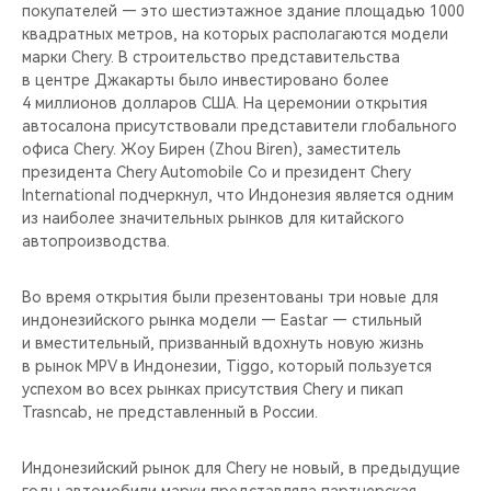
CHERY REMOTE
покупателей — это шестиэтажное здание площадью 1000
квадратных метров, на которых располагаются модели
марки Chery. В строительство представительства
CHERY И СПОРТ
в центре Джакарты было инвестировано более
4 миллионов долларов США. На церемонии открытия
НАШИ МЕРОПРИЯТИЯ
автосалона присутствовали представители глобального
офиса Chery. Жоу Бирен (Zhou Biren), заместитель
ВИДЕООБЗОРЫ
президента Chery Automobile Co и президент Chery
International подчеркнул, что Индонезия является одним
из наиболее значительных рынков для китайского
CHERY ДЛЯ ДЕТЕЙ
автопроизводства.
Во время открытия были презентованы три новые для
индонезийского рынка модели — Eastar — стильный
и вместительный, призванный вдохнуть новую жизнь
в рынок MPV в Индонезии, Tiggo, который пользуется
успехом во всех рынках присутствия Chery и пикап
Trasncab, не представленный в России.
Индонезийский рынок для Chery не новый, в предыдущие