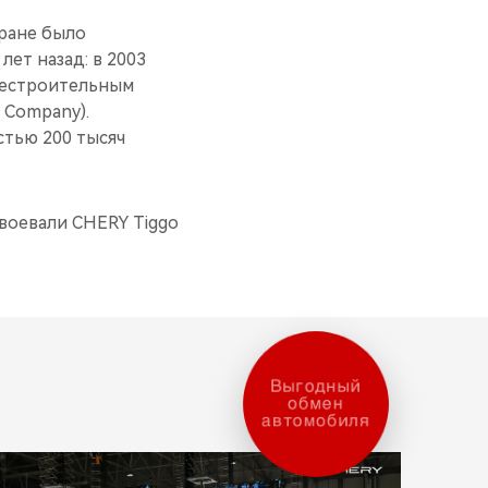
тране было
ет назад: в 2003
лестроительным
 Company).
тью 200 тысяч
воевали CHERY Tiggo
Выгодный
обмен
автомобиля