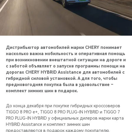
CHERY REMOTE
CHERY И СПОРТ
НАШИ МЕРОПРИЯТИЯ
ВИДЕООБЗОРЫ
Дистрибьютор автомобилей марки CHERY понимает
насколько важна мобильность и оперативная помощь
при возникновении внештатной ситуации на дороге и
CHERY ДЛЯ ДЕТЕЙ
с заботой объявляет о запуске программы помощи на
дорогах CHERY HYBRID Assistance для автомобилей с
гибридной силовой установкой. А для того, чтобы
предновогодняя покупка была в удовольствие –
комплект зимних шин в подарок.
До конца декабря при покупке гибридных кроссоверов
TIGGO 8 PRO e+, TIGGO 8 PRO PLUG-IN HYBRID и TIGGO 7
PRO PLUG-IN HYBRID у официальных дилеров марки карта
HYBRID Assistance и комплект зимних шин
предоставляются в подарок каждому покупателю.