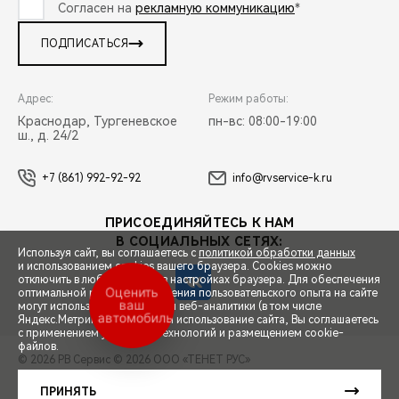
Согласен на
рекламную коммуникацию
*
ПОДПИСАТЬСЯ
Адрес:
Режим работы:
Краснодар, Тургеневское
пн-вс: 08:00-19:00
ш., д. 24/2
+7 (861) 992-92-92
info@rvservice-k.ru
ПРИСОЕДИНЯЙТЕСЬ К НАМ
В СОЦИАЛЬНЫХ СЕТЯХ:
Используя сайт, вы соглашаетесь с
политикой обработки данных
и использованием cookies вашего браузера. Cookies можно
отключить в любой момент в настройках браузера. Для обеспечения
Оценить
оптимальной работы и улучшения пользовательского опыта на сайте
ваш
могут использоваться системы веб-аналитики (в том числе
автомобиль
СПЕЦПРЕДЛОЖЕНИЯ
Яндекс.Метрика). Продолжая использование сайта, Вы соглашаетесь
с применением указанных технологий и размещением cookie-
файлов.
© 2026 РВ Сервис
© 2026 ООО «ТЕНЕТ РУС»
ЗАПИСЬ НА ТЕСТ-ДРАЙВ
ПРАВОВАЯ ИНФОРМАЦИЯ
КОНТАКТЫ
КЛИЕНТСКАЯ ПОДДЕРЖКА
ПРИНЯТЬ
Сделано в ПЕРКС