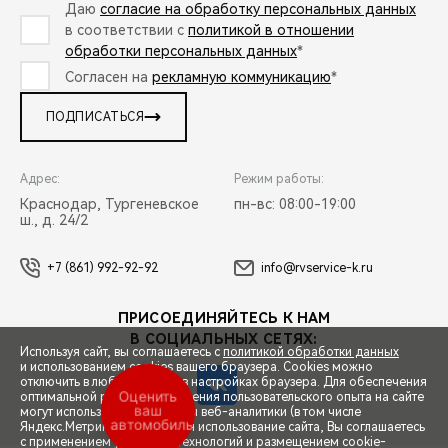
Даю
согласие на обработку персональных данных
в соответствии с
политикой в отношении
обработки персональных данных
*
Согласен на
рекламную коммуникацию
*
ПОДПИСАТЬСЯ
Адрес:
Режим работы:
Краснодар, Тургеневское
пн-вс: 08:00-19:00
ш., д. 24/2
+7 (861) 992-92-92
info@rvservice-k.ru
ПРИСОЕДИНЯЙТЕСЬ К НАМ
В СОЦИАЛЬНЫХ СЕТЯХ:
Используя сайт, вы соглашаетесь с
политикой обработки данных
и использованием cookies вашего браузера. Cookies можно
отключить в любой момент в настройках браузера. Для обеспечения
Оценить
оптимальной работы и улучшения пользовательского опыта на сайте
ваш
могут использоваться системы веб-аналитики (в том числе
автомобиль
СПЕЦПРЕДЛОЖЕНИЯ
Яндекс.Метрика). Продолжая использование сайта, Вы соглашаетесь
с применением указанных технологий и размещением cookie-