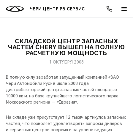
ЧЕРИ ЦЕНТР РВ СЕРВИС
СКЛАДСКОЙ ЦЕНТР ЗАПАСНЫХ
ОНЛАЙН СЕРВИСЫ
ПОКУПАТЕЛЯМ
ВЛАДЕЛЬЦАМ
О КОМПАНИИ
МИР CHERY
МОДЕЛИ
АКЦИИ
ЧАСТЕЙ CHERY ВЫШЕЛ НА ПОЛНУЮ
РАСЧЕТНУЮ МОЩНОСТЬ
ВЫБОР И ПОКУПКА
СЕРВИС
АКСЕССУАРЫ
ВЫГОДЫ И АКЦИИ
ВЫБОР И ПОКУПКА
О НАС
ВСЕ МОДЕЛИ
1 ОКТЯБРЯ 2008
КРЕДИТ И СТРАХОВАНИЕ
ЗАПЧАСТИ И АКСЕССУАРЫ
О БРЕНДЕ
КРЕДИТ
МЫ В СОЦСЕТЯХ
В полную силу заработал запущенный компанией «ЗАО
КРОССОВЕРЫ
Чери Автомобили Рус» в июле 2008 года
ПОДДЕРЖКА
CHERY В СОЦСЕТЯХ
дистрибьюторский центр запасных частей площадью
СЕДАНЫ
10000 кв.м. на базе крупнейшего логистического парка
Московского региона — «Евразия».
CHERY CONNECT
ЛЮДИ CHERY
НОВИНКИ
На складе уже присутствует 12 тысяч артикулов запасных
БЛАГОТВОРИТЕЛЬНОСТЬ
частей, что позволяет удовлетворять запросы дилеров
и сервисных центров вовремя и на уровне ведущих